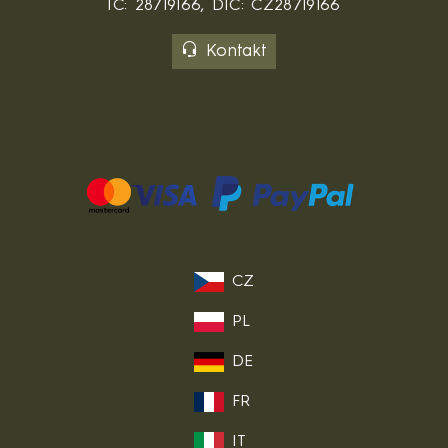
IČ: 28719166, DIČ: CZ28719166
Kontakt
CZ
PL
DE
FR
IT