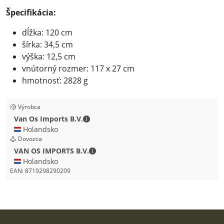
Špecifikácia:
dĺžka: 120 cm
šírka: 34,5 cm
výška: 12,5 cm
vnútorný rozmer: 117 x 27 cm
hmotnosť: 2828 g
Výrobca
Van Os Imports B.V. - Kontaktné údaje
Van Os Imports B.V.
🇳🇱 Holandsko
Dovozca
VAN OS IMPORTS B.V. - Kontaktné úda
VAN OS IMPORTS B.V.
🇳🇱 Holandsko
EAN:
8719298290209