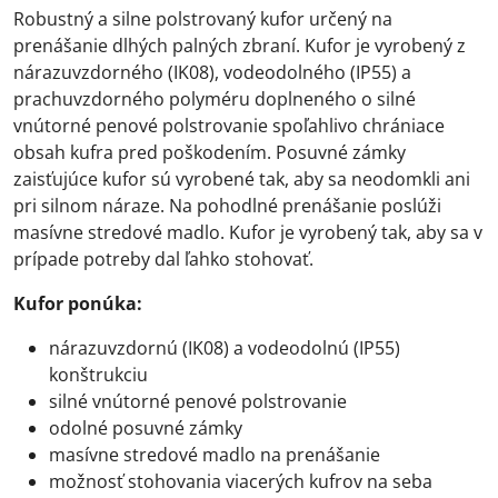
Robustný a silne polstrovaný kufor určený na
prenášanie dlhých palných zbraní. Kufor je vyrobený z
nárazuvzdorného (IK08), vodeodolného (IP55) a
prachuvzdorného polyméru doplneného o silné
vnútorné penové polstrovanie spoľahlivo chrániace
obsah kufra pred poškodením. Posuvné zámky
zaisťujúce kufor sú vyrobené tak, aby sa neodomkli ani
pri silnom náraze. Na pohodlné prenášanie poslúži
masívne stredové madlo. Kufor je vyrobený tak, aby sa v
prípade potreby dal ľahko stohovať.
Kufor ponúka:
nárazuvzdornú (IK08) a vodeodolnú (IP55)
konštrukciu
silné vnútorné penové polstrovanie
odolné posuvné zámky
masívne stredové madlo na prenášanie
možnosť stohovania viacerých kufrov na seba