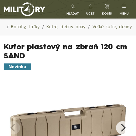
Army shop MILITARY RANGE SK
HĽADAŤ
ÚČET
KOŠÍK
MENU
Batohy, tašky
Kufre, debny, boxy
Veľké kufre, debny
Kufor plastový na zbraň 120 cm
SAND
Novinka