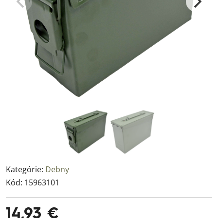
Kategórie:
Debny
Kód:
15963101
14,93 €