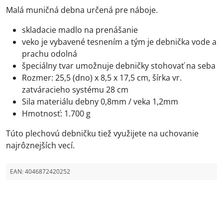
Malá muničná debna určená pre náboje.
skladacie madlo na prenášanie
veko je vybavené tesnením a tým je debnička vode a
prachu odolná
špeciálny tvar umožnuje debničky stohovať na seba
Rozmer: 25,5 (dno) x 8,5 x 17,5 cm, šírka vr.
zatváracieho systému 28 cm
Sila materiálu debny 0,8mm / veka 1,2mm
Hmotnosť: 1.700 g
Túto plechovú debničku tiež využijete na uchovanie
najrôznejších vecí.
EAN:
4046872420252