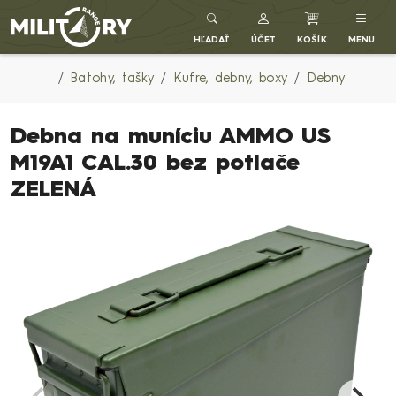
Army shop MILITARY RANGE SK
HĽADAŤ
ÚČET
KOŠÍK
MENU
Batohy, tašky
Kufre, debny, boxy
Debny
Debna na muníciu AMMO US
M19A1 CAL.30 bez potlače
ZELENÁ