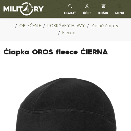
Army shop MILITARY RANGE SK
HĽADAŤ
ÚČET
KOŠÍK
MENU
OBLEČENIE
POKRÝVKY HLAVY
Zimné čiapky
Fleece
Čiapka OROS fleece ČIERNA