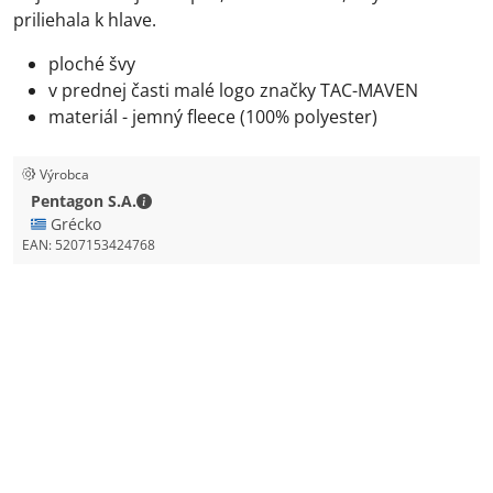
priliehala k hlave.
ploché švy
v prednej časti malé logo značky TAC-MAVEN
materiál - jemný fleece (100% polyester)
Výrobca
Pentagon S.A. - Kontaktné údaje
Pentagon S.A.
🇬🇷 Grécko
EAN:
5207153424768