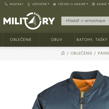
KONTAKT
UŽITOČNÉ
VŠETKO O NÁKUPE
RANGE
Army shop MILITARY RANGE SK
OBLEČENIE
OBUV
BATOHY, TAŠKY
OBLEČENIE
PÁNS