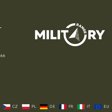
166
CZ
PL
DE
FR
IT
EU