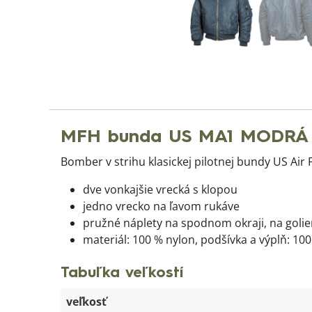
MFH bunda US MA1 MODRÁ
Bomber v strihu klasickej pilotnej bundy US Air 
dve vonkajšie vrecká s klopou
jedno vrecko na ľavom rukáve
pružné náplety na spodnom okraji, na goli
materiál: 100 % nylon, podšívka a výplň: 10
Tabuľka veľkostí
veľkosť