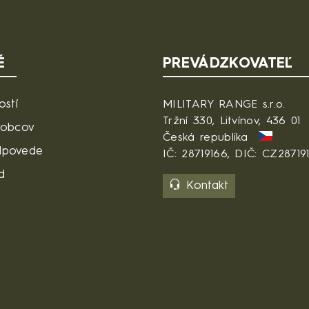
É
PREVÁDZKOVATEĽ
ostí
MILITARY RANGE s.r.o.
Tržní 330, Litvínov, 436 01
robcov
Česká republika
dpovede
IČ: 28719166, DIČ: CZ28719
d
Kontakt