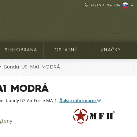
+421 914 704 704
SEBEOBRANA
OSTATNÉ
ZNAČKY
Bunda US MA1 MODRÁ
A1 MODRÁ
tnej bundy US Air Force MA-1.
Ďalšie informácie
gtony