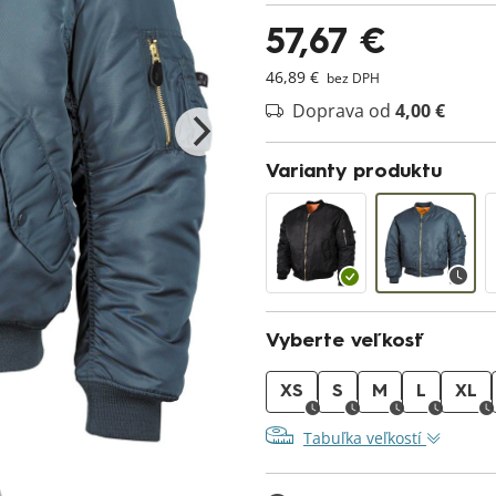
57,67 €
46,89 €
bez DPH
Doprava od
4,00 €
Varianty produktu
Vyberte veľkosť
XS
S
M
L
XL
Tabuľka veľkostí