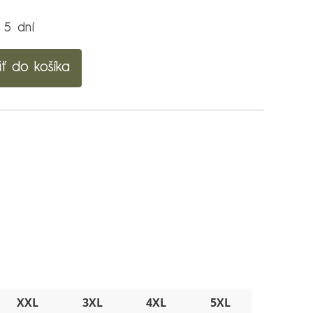
 5 dní
iť do košíka
XXL
3XL
4XL
5XL