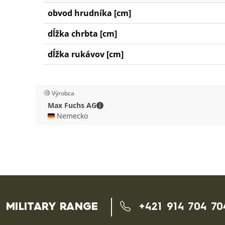
obvod hrudníka [cm]
dĺžka chrbta [cm]
dĺžka rukávov [cm]
Výrobca
Max Fuchs AG - Kontaktné údaje
Max Fuchs AG
🇩🇪 Nemecko
MILITARY RANGE
+421 914 704 70