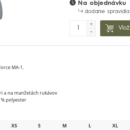
Na objednávku
dodanie spravidla
Vlož
Force MA-1.
eri a na manžetách rukávov
0 % polyester
XS
S
M
L
XL