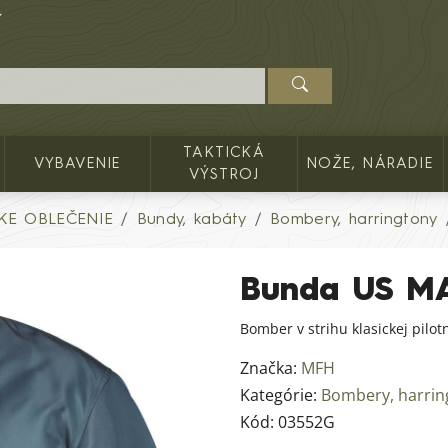
TAKTICKÁ
VYBAVENIE
NOŽE, NÁRADIE
VÝSTROJ
KE OBLEČENIE
Bundy, kabáty
Bombery, harringtony
Bunda US M
Bomber v strihu klasickej pilo
Značka:
MFH
Kategórie:
Bombery, harrin
Kód:
03552G