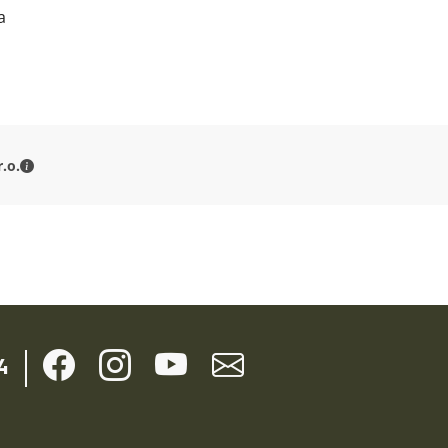
a
MILITARY RANGE s.r.o. - Kontaktné údaje
.o.
4