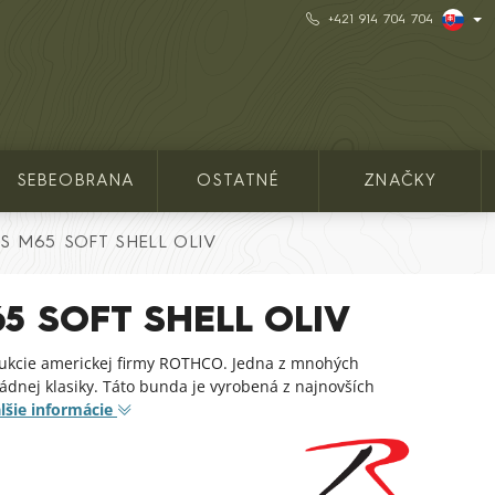
+421 914 704 704
SEBEOBRANA
OSTATNÉ
ZNAČKY
S M65 SOFT SHELL OLIV
5 SOFT SHELL OLIV
kcie americkej firmy ROTHCO. Jedna z mnohých
dnej klasiky. Táto bunda je vyrobená z najnovších
lšie informácie