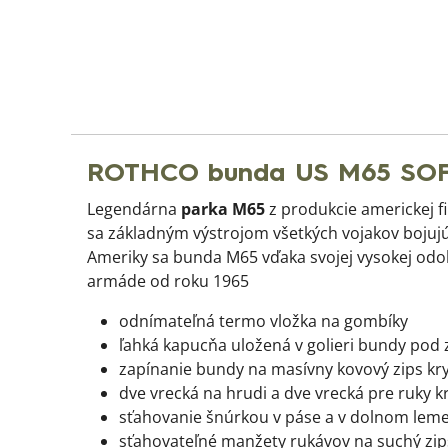
ROTHCO bunda US M65 SOF
Legendárna
parka M65
z produkcie americkej 
sa základným výstrojom všetkých vojakov bojujúc
Ameriky sa bunda M65 vďaka svojej vysokej odoln
armáde od roku 1965
odnímateľná termo vložka na gombíky
ľahká kapucňa uložená v golieri bundy pod
zapínanie bundy na masívny kovový zips kry
dve vrecká na hrudi a dve vrecká pre ruky 
sťahovanie šnúrkou v páse a v dolnom lem
sťahovateľné manžety rukávov na suchý zip