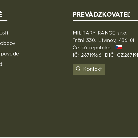
É
PREVÁDZKOVATEĽ
ostí
MILITARY RANGE s.r.o.
Tržní 330, Litvínov, 436 01
robcov
Česká republika
dpovede
IČ: 28719166, DIČ: CZ28719
d
Kontakt