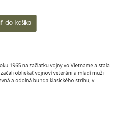
iť do košíka
oku 1965 na začiatku vojny vo Vietname a stala
ačali obliekať vojnoví veteráni a mladí muži
evná a odolná bunda klasického strihu, v