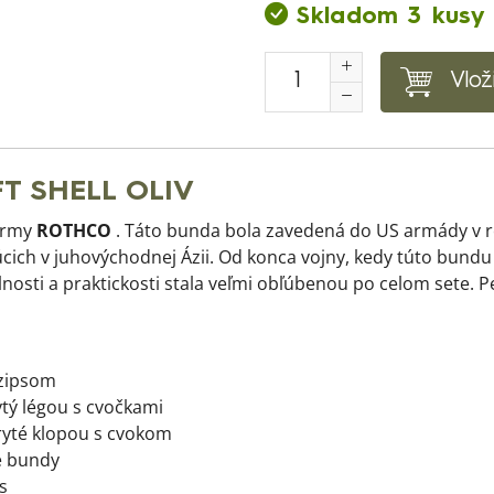
Skladom 3 kusy
Vlož
T SHELL OLIV
firmy
ROTHCO
. Táto bunda bola zavedená do US armády v r
ich v juhovýchodnej Ázii. Od konca vojny, kedy túto bundu z
osti a praktickosti stala veľmi obľúbenou po celom sete. P
 zipsom
tý légou s cvočkami
kryté klopou s cvokom
e bundy
s