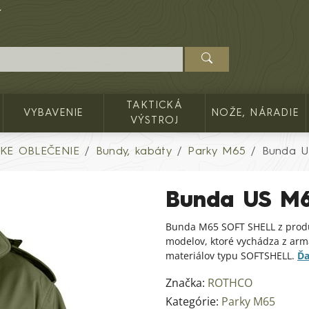
TAKTICKÁ
VYBAVENIE
NOŽE, NÁRADIE
VÝSTROJ
KE OBLEČENIE
Bundy, kabáty
Parky M65
Bunda U
Bunda US M6
Bunda M65 SOFT SHELL z produ
modelov, ktoré vychádza z armá
materiálov typu SOFTSHELL.
Ďa
Značka:
ROTHCO
Kategórie:
Parky M65