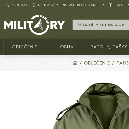
KONTAKT
UŽITOČNÉ
VŠETKO O NÁKUPE
RANGE
Army shop MILITARY RANGE SK
OBLEČENIE
OBUV
BATOHY, TAŠKY
OBLEČENIE
PÁNS