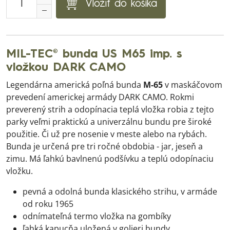
Vložiť do košíka
MIL-TEC® bunda US M65 imp. s
vložkou DARK CAMO
Legendárna americká poľná bunda
M-65
v maskáčovom
prevedení americkej armády DARK CAMO. Rokmi
preverený strih a odopínacia teplá vložka robia z tejto
parky veľmi praktickú a univerzálnu bundu pre široké
použitie. Či už pre nosenie v meste alebo na rybách.
Bunda je určená pre tri ročné obdobia - jar, jeseň a
zimu. Má ľahkú bavlnenú podšívku a teplú odopínaciu
vložku.
pevná a odolná bunda klasického strihu, v armáde
od roku 1965
odnímateľná termo vložka na gombíky
ľahká kapucňa uložená v golieri bundy