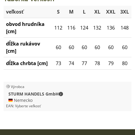
veľkosť
S
M
L
XL
XXL
3XL
obvod hrudníka
112
116
124
132
136
148
[cm]
dĺžka rukávov
60
60
60
60
60
60
[cm]
dĺžka chrbta [cm]
73
74
77
78
79
80
Výrobca
STURM HANDELS GmbH - Kontaktné
STURM HANDELS GmbH
🇩🇪 Nemecko
EAN:
Vyberte veľkosť