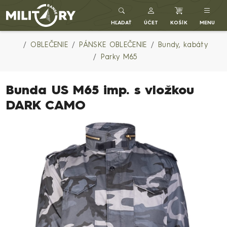
Army shop MILITARY RANGE SK
HĽADAŤ
ÚČET
KOŠÍK
MENU
OBLEČENIE
PÁNSKE OBLEČENIE
Bundy, kabáty
Parky M65
Bunda US M65 imp. s vložkou
DARK CAMO