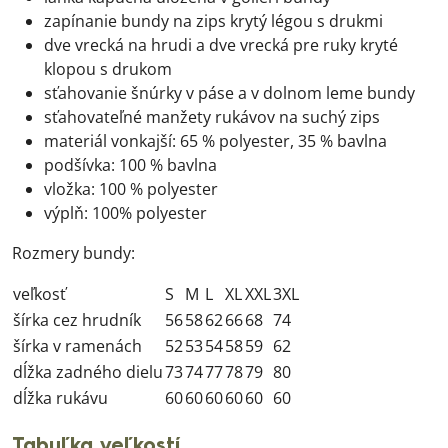
zapínanie bundy na zips krytý légou s drukmi
dve vrecká na hrudi a dve vrecká pre ruky kryté
klopou s drukom
sťahovanie šnúrky v páse a v dolnom leme bundy
sťahovateľné manžety rukávov na suchý zips
materiál vonkajší: 65 % polyester, 35 % bavlna
podšívka: 100 % bavlna
vložka: 100 % polyester
výplň: 100% polyester
Rozmery bundy:
veľkosť
S
M
L
XL
XXL
3XL
šírka cez hrudník
56
58
62
66
68
74
šírka v ramenách
52
53
54
58
59
62
dĺžka zadného dielu
73
74
77
78
79
80
dĺžka rukávu
60
60
60
60
60
60
Tabuľka veľkostí