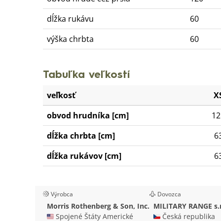
dĺžka rukávu
60
výška chrbta
60
Tabuľka veľkostí
veľkosť
X
obvod hrudníka [cm]
12
dĺžka chrbta [cm]
6
dĺžka rukávov [cm]
6
Výrobca
Dovozca
Morris Rothenberg & Son, Inc.
MILITARY RANGE s.r
🇺🇸 Spojené Štáty Americké
🇨🇿 Česká republika