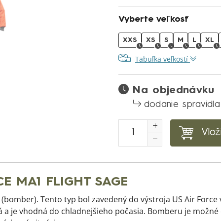
Vyberte veľkosť
XXS
XS
S
M
L
XL
Tabuľka veľkostí
Na objednávku
dodanie spravidla
Vlož
E MA1 FLIGHT SAGE
(bomber). Tento typ bol zavedený do výstroja US Air Force v
ná a je vhodná do chladnejšieho počasia. Bomberu je možné