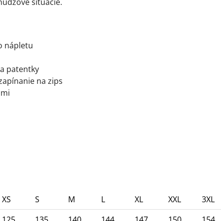
núdzové situácie.
o nápletu
na patentky
zapínanie na zips
ami
XS
S
M
L
XL
XXL
3XL
125
135
140
144
147
150
154