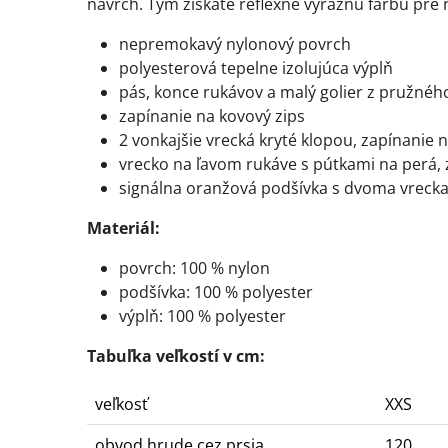
navrch. Tým získate reflexne výraznú farbu pre 
nepremokavý nylonový povrch
polyesterová tepelne izolujúca výplň
pás, konce rukávov a malý golier z pružnéh
zapínanie na kovový zips
2 vonkajšie vrecká kryté klopou, zapínanie 
vrecko na ľavom rukáve s pútkami na perá, 
signálna oranžová podšívka s dvoma vreck
Materiál:
povrch: 100 % nylon
podšívka: 100 % polyester
výplň: 100 % polyester
Tabuľka veľkostí v cm:
veľkosť
XXS
obvod hrude cez prsia
120