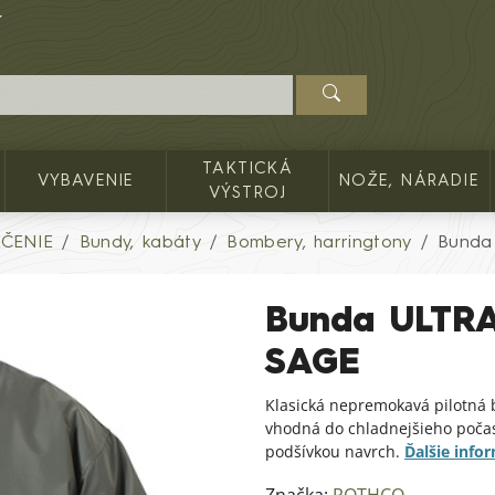
TAKTICKÁ
VYBAVENIE
NOŽE, NÁRADIE
VÝSTROJ
ČENIE
Bundy, kabáty
Bombery, harringtony
Bunda
Bunda ULTR
SAGE
Klasická nepremokavá pilotná 
vhodná do chladnejšieho počas
podšívkou navrch.
Ďalšie info