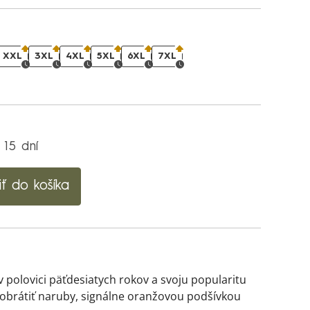
XXL
3XL
4XL
5XL
6XL
7XL
 15 dní
iť do košíka
 polovici päťdesiatych rokov a svoju popularitu
 obrátiť naruby, signálne oranžovou podšívkou