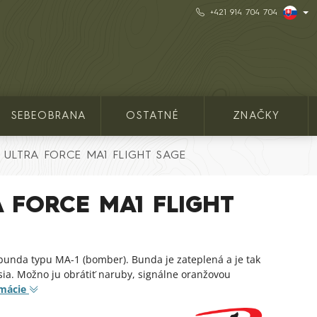
+421 914 704 704
SEBEOBRANA
OSTATNÉ
ZNAČKY
 ULTRA FORCE MA1 FLIGHT SAGE
A FORCE MA1 FLIGHT
bunda typu MA-1 (bomber). Bunda je zateplená a je tak
ia. Možno ju obrátiť naruby, signálne oranžovou
rmácie