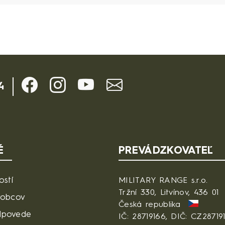
4
É
PREVÁDZKOVATEĽ
ostí
MILITARY RANGE s.r.o.
Tržní 330, Litvínov, 436 01
robcov
Česká republika
dpovede
IČ: 28719166, DIČ: CZ28719