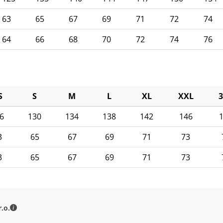
63
65
67
69
71
72
74
64
66
68
70
72
74
76
S
S
M
L
XL
XXL
6
130
134
138
142
146
3
65
67
69
71
73
3
65
67
69
71
73
MILITARY RANGE s.r.o. - Kontaktné údaje
.o.