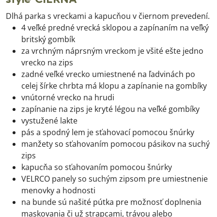
style ČIERNA
Dlhá parka s vreckami a kapucňou v čiernom prevedení.
4 veľké predné vrecká sklopou a zapínaním na veľký
britský gombík
za vrchným náprsným vreckom je všité ešte jedno
vrecko na zips
zadné veľké vrecko umiestnené na ľadvinách po
celej šírke chrbta má klopu a zapínanie na gombíky
vnútorné vrecko na hrudi
zapínanie na zips je kryté légou na veľké gombíky
vystužené lakte
pás a spodný lem je sťahovací pomocou šnúrky
manžety so sťahovaním pomocou pásikov na suchý
zips
kapucňa so sťahovaním pomocou šnúrky
VELRCO panely so suchým zipsom pre umiestnenie
menovky a hodnosti
na bunde sú našité pútka pre možnosť doplnenia
maskovania či už strapcami, trávou alebo