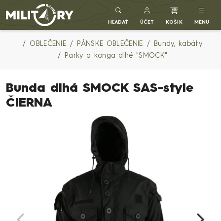
Army shop MILITARY RANGE SK
HĽADAŤ
ÚČET
KOŠÍK
MENU
OBLEČENIE
PÁNSKE OBLEČENIE
Bundy, kabáty
Parky a konga dlhé "SMOCK"
Bunda dlhá SMOCK SAS-style
ČIERNA