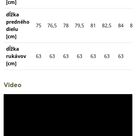
[cm]
dĺžka
predného
75
76,5
78
79,5
81
82,5
84
85
dielu
[cm]
dĺžka
rukávov
63
63
63
63
63
63
63
6
[cm]
Video