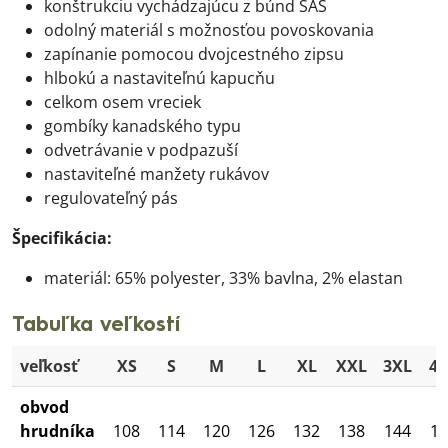
konštrukciu vychádzajúcu z búnd SAS
odolný materiál s možnosťou povoskovania
zapínanie pomocou dvojcestného zipsu
hlbokú a nastaviteľnú kapucňu
celkom osem vreciek
gombíky kanadského typu
odvetrávanie v podpazuší
nastaviteľné manžety rukávov
regulovateľný pás
Špecifikácia:
materiál: 65% polyester, 33% bavlna, 2% elastan
Tabuľka veľkostí
veľkosť
XS
S
M
L
XL
XXL
3XL
4
obvod
hrudníka
108
114
120
126
132
138
144
15