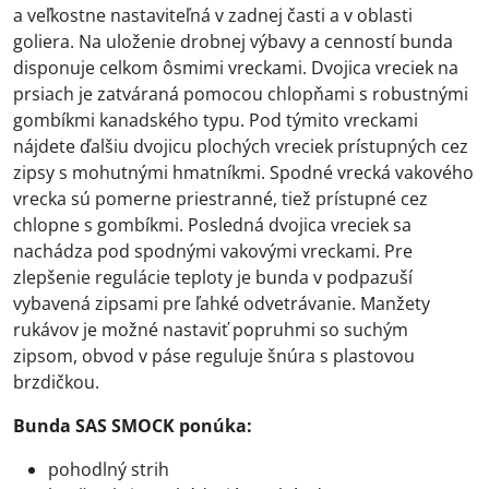
a veľkostne nastaviteľná v zadnej časti a v oblasti
goliera. Na uloženie drobnej výbavy a cenností bunda
disponuje celkom ôsmimi vreckami. Dvojica vreciek na
prsiach je zatváraná pomocou chlopňami s robustnými
gombíkmi kanadského typu. Pod týmito vreckami
nájdete ďalšiu dvojicu plochých vreciek prístupných cez
zipsy s mohutnými hmatníkmi. Spodné vrecká vakového
vrecka sú pomerne priestranné, tiež prístupné cez
chlopne s gombíkmi. Posledná dvojica vreciek sa
nachádza pod spodnými vakovými vreckami. Pre
zlepšenie regulácie teploty je bunda v podpazuší
vybavená zipsami pre ľahké odvetrávanie. Manžety
rukávov je možné nastaviť popruhmi so suchým
zipsom, obvod v páse reguluje šnúra s plastovou
brzdičkou.
Bunda SAS SMOCK ponúka:
pohodlný strih