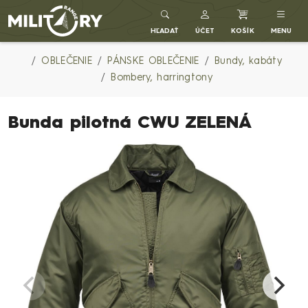
Army shop MILITARY RANGE SK
HĽADAŤ
ÚČET
KOŠÍK
MENU
OBLEČENIE
PÁNSKE OBLEČENIE
Bundy, kabáty
Bombery, harringtony
Bunda pilotná CWU ZELENÁ