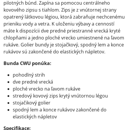
pilotných búnd. Zapína sa pomocou centrálneho
kovového zipsu s tiahlom. Zips je z vnútornej strany
opatrený látkovou légiou, ktorá zabraňuje nechcenému
prieniku vody a vetra. K uloženiu výbavy a cenností
máte k dispozícii dve predné priestranné vrecká kryté
chlopňami a jedno ploché vrecko umiestnené na ľavom
rukáve. Golier bundy je stojačkový, spodný lem a konce
rukávov sú zakončené do elastických nápletov.
Bunda CWU ponúka:
pohodlný strih
dve predné vrecká
ploché vrecko na ľavom rukáve
stredový kovový zips krytý vnútornou légou
stojačikový golier
spodný lem a konce rukávov zakončené do
elastických nápletov
Specifikace: