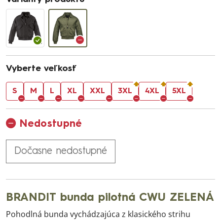
Vyberte veľkosť
S
M
L
XL
XXL
3XL
4XL
5XL
Nedostupné
Dočasne nedostupné
BRANDIT bunda pilotná CWU ZELENÁ
Pohodlná bunda vychádzajúca z klasického strihu