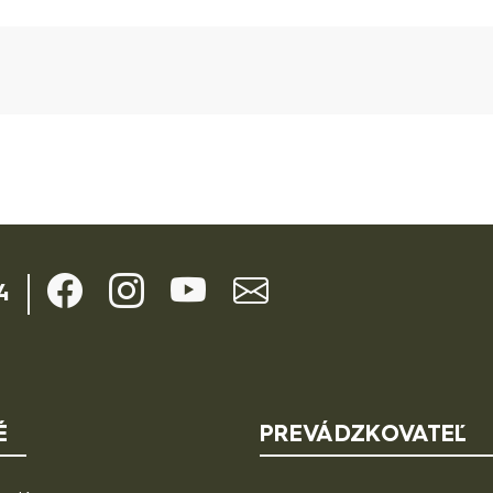
tné údaje
4
É
PREVÁDZKOVATEĽ