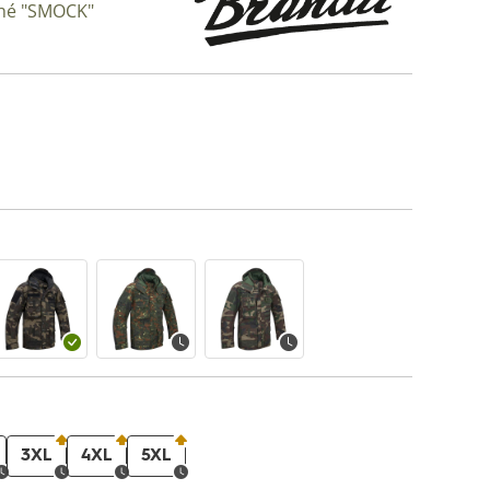
lhé "SMOCK"
3XL
4XL
5XL