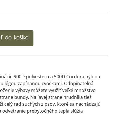
iť do košíka
binácie 900D polyesteru a 500D Cordura nylonu
ou légou zapínanou cvočkami. Odopínateľná
loženie výbavy môžete využiť veľké množstvo
strane bundy. Na ľavej strane hrudníka tiež
i celý rad suchých zipsov, ktoré sa nachádzajú
 odvetranie prebytočného tepla slúžia