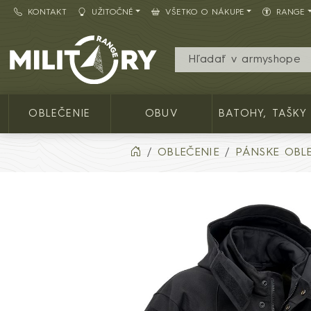
KONTAKT
UŽITOČNÉ
VŠETKO O NÁKUPE
RANGE
Army shop MILITARY RANGE SK
OBLEČENIE
OBUV
BATOHY, TAŠKY
OBLEČENIE
PÁNSKE OBL