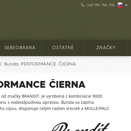
+421 914 704 704
SEBEOBRANA
OSTATNÉ
ZNAČKY
Bunda PERFORMANCE ČIERNA
FORMANCE ČIERNA
od značky BRANDIT. Je vyrobená z kombinácie 900D
lonu s vodeodpudivou úpravou. Bunda sa zapína
o zipsu, disponuje celým radom vreciek a MOLLE/PALS