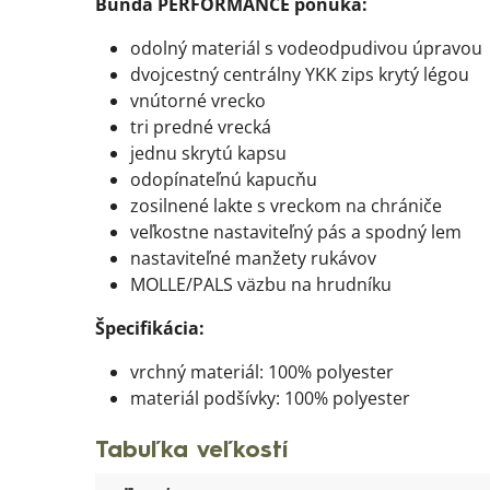
Bunda PERFORMANCE ponúka:
odolný materiál s vodeodpudivou úpravou
dvojcestný centrálny YKK zips krytý légou
vnútorné vrecko
tri predné vrecká
jednu skrytú kapsu
odopínateľnú kapucňu
zosilnené lakte s vreckom na chrániče
veľkostne nastaviteľný pás a spodný lem
nastaviteľné manžety rukávov
MOLLE/PALS väzbu na hrudníku
Špecifikácia:
vrchný materiál: 100% polyester
materiál podšívky: 100% polyester
Tabuľka veľkostí