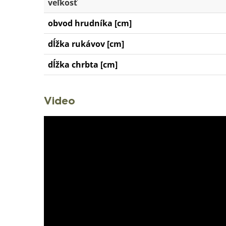
veľkosť
obvod hrudníka [cm]
dĺžka rukávov [cm]
dĺžka chrbta [cm]
Video