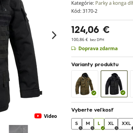
Kategórie:
Parky a konga d
Kód:
3170-2
124,06 €
100,86 €
bez DPH
Doprava zdarma
Varianty produktu
Vyberte veľkosť
Video
S
M
L
XL
XXL