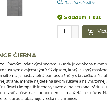
Tabuľka veľkostí
Skladom 1 kus
Vlož
NCE ČIERNA
 zaujímavými taktickými prvkami. Bunda je vyrobená z kom
 robustným dvojcestným YKK zipsom, ktorý je krytý masívn
 šiltom a je nastaviteľná pomocou šnúry s brzdičkou. Na u
nej strane, menšie nájdete na ľavom rukáve a na vnútornej 
na fixáciu kompatibilného vybavenia. Na personalizáciu slúž
 nastaviť v páse, na spodnom leme a manžetách rukávov. Na
ené cordurou a obsahujú vrecká na chrániče.