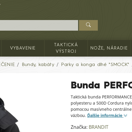
TAKTICKÁ
VYBAVENIE
NOŽE, NÁRADIE
VÝSTROJ
EČENIE
Bundy, kabáty
Parky a konga dlhé "SMOCK"
Bunda PER
Taktická bunda PERFORMANCE 
polyesteru a 500D Cordura ny
pomocou masívneho centrálneh
väzbou.
Ďalšie informácie
Značka:
BRANDIT