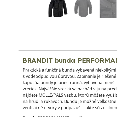
BRANDIT bunda PERFORMA
Praktická a funkčná bunda vybavená niekoľkými
s vodeodpudivou úpravou. Zapínanie je riešené
kapucňa bundy je priestranná, vybavená menším
vreciek. Najväčšie vrecká sa nachádzajú na pred
nájdete MOLLE/PALS väzbu, ktorú môžete využiť 
na hrudi a rukávoch. Bundu je možné veľkostne
ventilačné otvory v podpazuší. Lakte sú zosiln