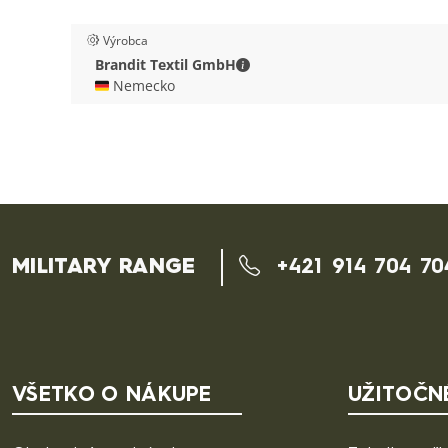
Výrobca
Brandit Textil GmbH - Kontak
Brandit Textil GmbH
🇩🇪 Nemecko
MILITARY RANGE
+421 914 704 70
VŠETKO O NÁKUPE
UŽITOČN