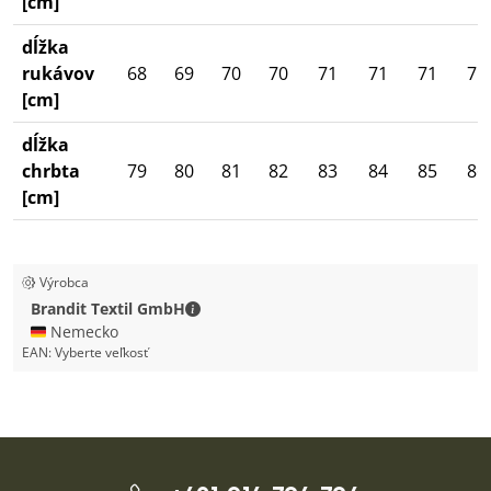
[cm]
dĺžka
rukávov
68
69
70
70
71
71
71
71
[cm]
dĺžka
chrbta
79
80
81
82
83
84
85
86
[cm]
Výrobca
Brandit Textil GmbH - Kontaktné údaje
Brandit Textil GmbH
🇩🇪 Nemecko
EAN:
Vyberte veľkosť