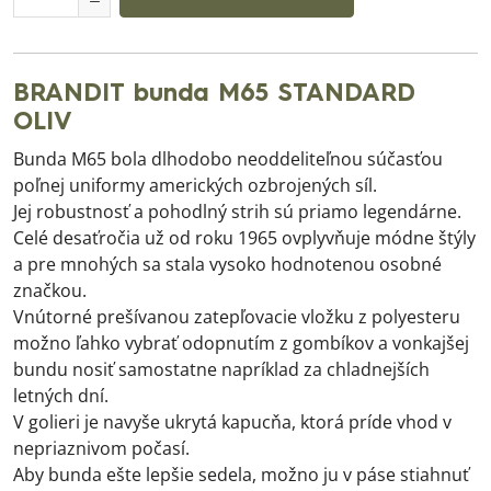
BRANDIT bunda M65 STANDARD
OLIV
Bunda M65 bola dlhodobo neoddeliteľnou súčasťou
poľnej uniformy amerických ozbrojených síl.
Jej robustnosť a pohodlný strih sú priamo legendárne.
Celé desaťročia už od roku 1965 ovplyvňuje módne štýly
a pre mnohých sa stala vysoko hodnotenou osobné
značkou.
Vnútorné prešívanou zatepľovacie vložku z polyesteru
možno ľahko vybrať odopnutím z gombíkov a vonkajšej
bundu nosiť samostatne napríklad za chladnejších
letných dní.
V golieri je navyše ukrytá kapucňa, ktorá príde vhod v
nepriaznivom počasí.
Aby bunda ešte lepšie sedela, možno ju v páse stiahnuť