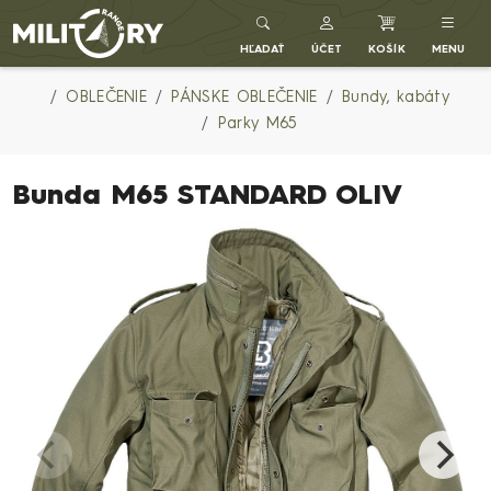
Army shop MILITARY RANGE SK
HĽADAŤ
ÚČET
KOŠÍK
MENU
OBLEČENIE
PÁNSKE OBLEČENIE
Bundy, kabáty
Parky M65
Bunda M65 STANDARD OLIV