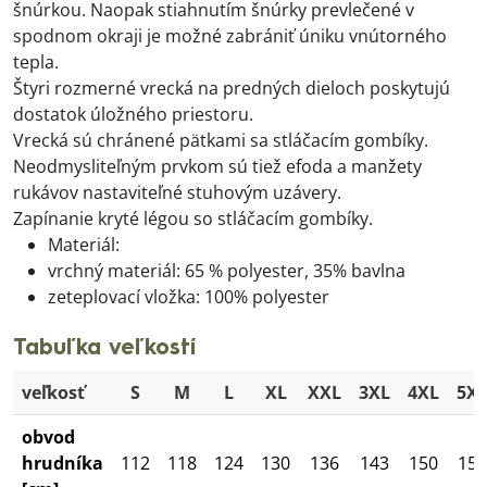
šnúrkou. Naopak stiahnutím šnúrky prevlečené v
spodnom okraji je možné zabrániť úniku vnútorného
tepla.
Štyri rozmerné vrecká na predných dieloch poskytujú
dostatok úložného priestoru.
Vrecká sú chránené pätkami sa stláčacím gombíky.
Neodmysliteľným prvkom sú tiež efoda a manžety
rukávov nastaviteľné stuhovým uzávery.
Zapínanie kryté légou so stláčacím gombíky.
Materiál:
vrchný materiál: 65 % polyester, 35% bavlna
zeteplovací vložka: 100% polyester
Tabuľka veľkostí
veľkosť
S
M
L
XL
XXL
3XL
4XL
5X
obvod
hrudníka
112
118
124
130
136
143
150
156