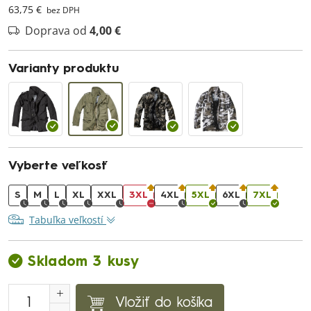
63,75 €
bez DPH
Doprava od
4,00 €
Varianty produktu
Vyberte veľkosť
S
M
L
XL
XXL
3XL
4XL
5XL
6XL
7XL
Tabuľka veľkostí
Skladom 3 kusy
Vložiť do košíka