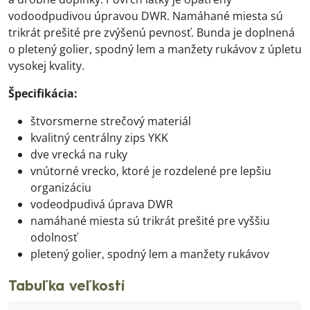
vodoodpudivou úpravou DWR. Namáhané miesta sú
trikrát prešité pre zvýšenú pevnosť. Bunda je doplnená
o pletený golier, spodný lem a manžety rukávov z úpletu
vysokej kvality.
Špecifikácia:
štvorsmerne strečový materiál
kvalitný centrálny zips YKK
dve vrecká na ruky
vnútorné vrecko, ktoré je rozdelené pre lepšiu
organizáciu
vodeodpudivá úprava DWR
namáhané miesta sú trikrát prešité pre vyššiu
odolnosť
pletený golier, spodný lem a manžety rukávov
Tabuľka veľkostí