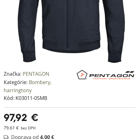
Značka:
PENTAGON
Kategórie:
Bombery,
harringtony
Kód:
K03011-05MB
97,92 €
79,61 €
bez DPH
Doprava od
4,00 €