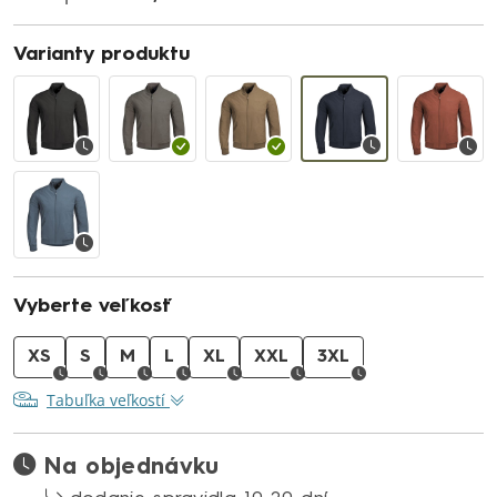
Varianty produktu
Vyberte veľkosť
XS
S
M
L
XL
XXL
3XL
Tabuľka veľkostí
Na objednávku