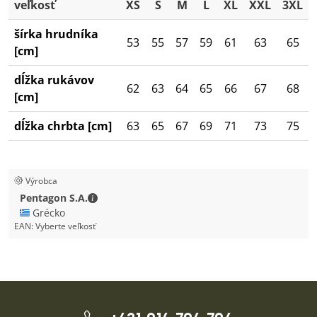
veľkosť
XS
S
M
L
XL
XXL
3XL
šírka hrudníka
53
55
57
59
61
63
65
[cm]
dĺžka rukávov
62
63
64
65
66
67
68
[cm]
dĺžka chrbta [cm]
63
65
67
69
71
73
75
Výrobca
Pentagon S.A. - Kontaktné údaje
Pentagon S.A.
🇬🇷 Grécko
EAN:
Vyberte veľkosť