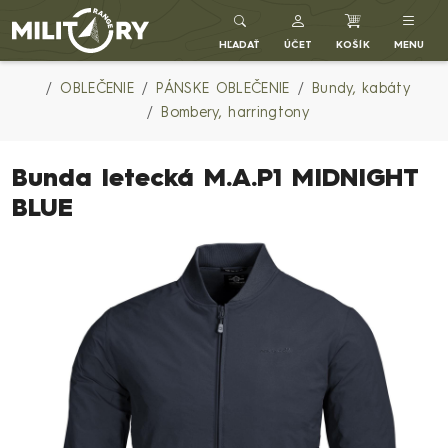
Army shop MILITARY RANGE SK
HĽADAŤ
ÚČET
KOŠÍK
MENU
OBLEČENIE
PÁNSKE OBLEČENIE
Bundy, kabáty
Bombery, harringtony
Bunda letecká M.A.P1 MIDNIGHT
BLUE