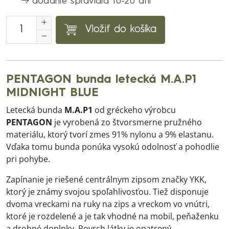
dodanie spravidla 10-20 dní
Vložiť do košíka
PENTAGON bunda letecká M.A.P1
MIDNIGHT BLUE
Letecká bunda
M.A.P1
od gréckeho výrobcu
PENTAGON
je vyrobená zo štvorsmerne pružného
materiálu, ktorý tvorí zmes 91% nylonu a 9% elastanu.
Vďaka tomu bunda ponúka vysokú odolnosť a pohodlie
pri pohybe.
Zapínanie je riešené centrálnym zipsom značky YKK,
ktorý je známy svojou spoľahlivosťou. Tiež disponuje
dvoma vreckami na ruky na zips a vreckom vo vnútri,
ktoré je rozdelené a je tak vhodné na mobil, peňaženku
a drobné doplnky. Povrch látky je opatrený