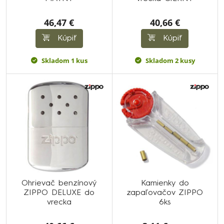
46,47 €
40,66 €
Kúpiť
Kúpiť
Skladom 1 kus
Skladom 2 kusy
Ohrievač benzínový
Kamienky do
ZIPPO DELUXE do
zapaľovačov ZIPPO
vrecka
6ks