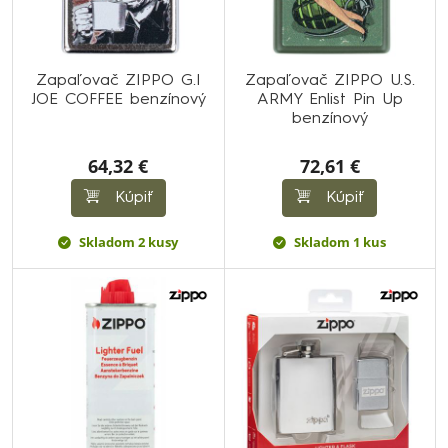
Zapaľovač ZIPPO G.I
Zapaľovač ZIPPO U.S.
JOE COFFEE benzínový
ARMY Enlist Pin Up
benzínový
64,32 €
72,61 €
Kúpiť
Kúpiť
Skladom 2 kusy
Skladom 1 kus