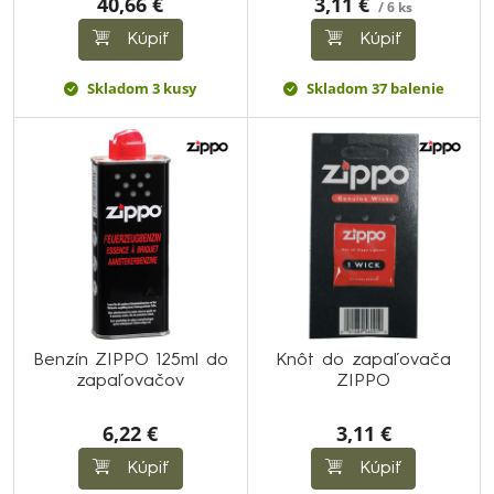
40,66 €
3,11 €
/ 6 ks
Kúpiť
Kúpiť
Skladom 3 kusy
Skladom 37 balenie
Benzín ZIPPO 125ml do
Knôt do zapaľovača
zapaľovačov
ZIPPO
6,22 €
3,11 €
Kúpiť
Kúpiť