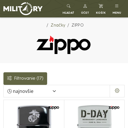
Army shop MILITARY RANGE SK
HĽADAŤ
ÚČET
KOŠÍK
MENU
Značky
ZIPPO
Filtrovanie
(17)