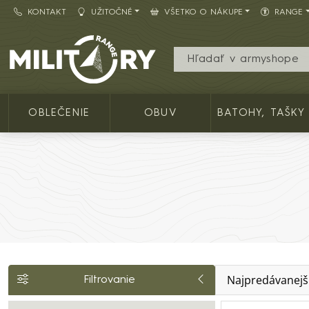
KONTAKT
UŽITOČNÉ
VŠETKO O NÁKUPE
RANGE
Army shop MILITARY RANGE SK
OBLEČENIE
OBUV
BATOHY, TAŠKY
Najpredávanejš
Filtrovanie