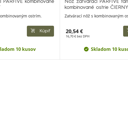
í PARFIVE kombinované
Nôž zatvárací PARFIVE tan
Y
kombinované ostrie ČIERN
 kombinovaným ostrím.
Zatvárací nôž s kombinovaným os
20,54 €
Kúpiť
16,70 € bez DPH
ladom 10 kusov
Skladom 10 kus