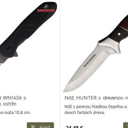
í WN1436 s
Nôž HUNTER s drevenou r
 ostrím
Nôž s pevnou hladkou čepeľou a 
ho noža 10,8 cm.
dvoch farbách dreva.
24,48 €
Kúpiť