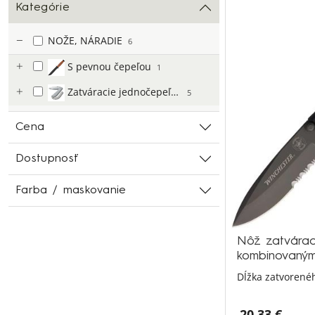
Kategórie
NOŽE, NÁRADIE
6
S pevnou čepeľou
1
Zatváracie jednočepeľové
5
Cena
Dostupnosť
Farba / maskovanie
Nôž zatvárac
kombinovaným
Dĺžka zatvorené
20,33 €