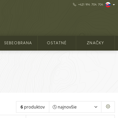
+421 914 704 704
SEBEOBRANA
OSTATNÉ
ZNAČKY
6
produktov