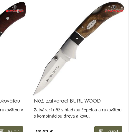
ukoväťou
Nôž zatvárací BURL WOOD
rukoväťou v
Zatvárací nôž s hladkou čepeľou a rukoväťou
s kombináciou dreva a kovu.
18,67 €
Kúpiť
Kúpiť