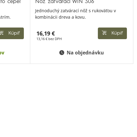
to čepeľ
Nôž zatvárací WIN 306
Y
Jednoduchý zatvárací nôž s rukoväťou v
trím.
kombinácii dreva a kovu.
16,19 €
Kúpiť
Kúpiť
13,16 € bez DPH
ov
Na objednávku