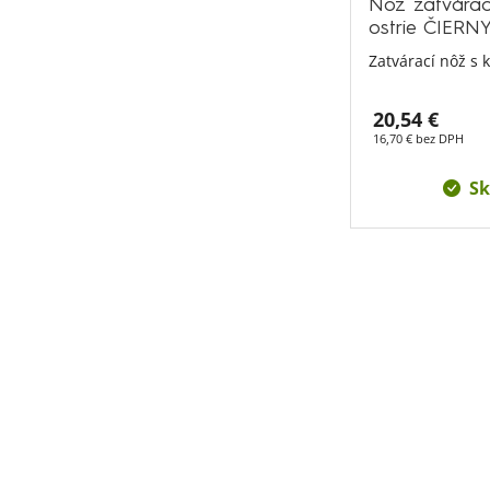
Nôž zatvárac
ostrie ČIERN
Zatvárací nôž s
20,54 €
16,70 € bez DPH
Sk