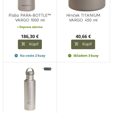
Fľaša PARA-BOTTLE™
Hrnček TITANIUM
VARGO 1000 ml
VARGO 450 ml
+ Doprava zdarma
186,30 €
40,66 €
Kúpiť
Kúpiť
Na ceste 2 kusy
Skladom 3 kusy