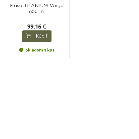
Fľaša TITANIUM Varga
650 ml
99,16 €
Kúpiť
Skladom 1 kus