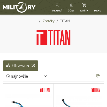
Army shop MILITARY RANGE SK
HĽADAŤ
ÚČET
KOŠÍK
MENU
Značky
TITAN
Filtrovanie
(3)