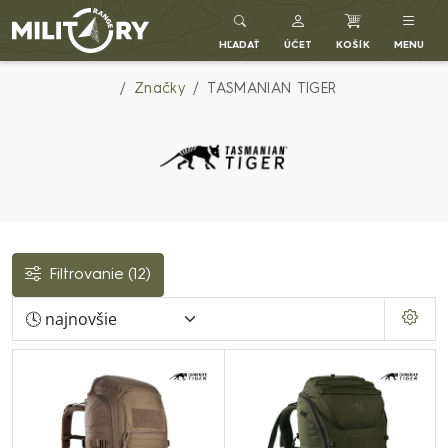
Army shop MILITARY RANGE SK
HĽADAŤ
ÚČET
KOŠÍK
MENU
Značky
TASMANIAN TIGER
Filtrovanie
(12)