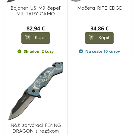
Bajonet US M9 čepeľ
Mačeta RITE EDGE
MILITARY CAMO
82,94 €
34,86 €
Kúpiť
Kúpiť
Skladom 2 kusy
Na ceste 10 kusov
Nôž zatvárací FLYING
DRAGON s rezákom