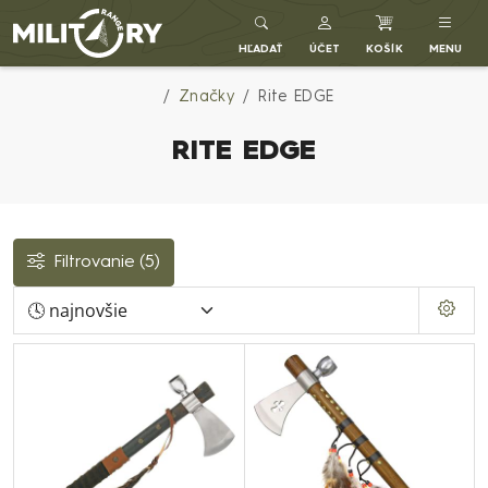
Army shop MILITARY RANGE SK
HĽADAŤ
ÚČET
KOŠÍK
MENU
Značky
Rite EDGE
RITE EDGE
Filtrovanie
(5)