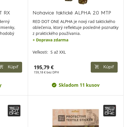
T RX
Nohavice taktické ALPHA 2.0 MTP
derný
RED DOT ONE ALPHA je nový rad taktického
dmienky,
oblečenia, ktorý reflektuje posledné poznatky
lhodobý
z praktického používania.
+ Doprava zdarma
Veľkosti:
S až XXL
195,79 €
Kúpiť
Kúpiť
159,18 € bez DPH
y
Skladom 11 kusov