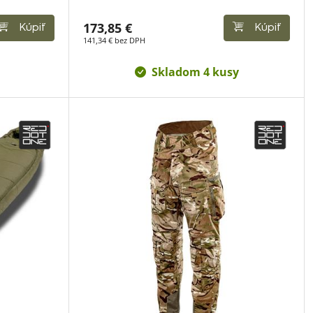
173,85 €
Kúpiť
Kúpiť
141,34 € bez DPH
Skladom 4 kusy