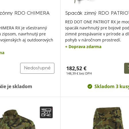
sezónny RDO CHIMERA
Spacák zimný RDO PATRIO
RED DOT ONE PATRIOT RX je mo
IMERA RX je všestranný
spacák navrhnutý pre bojové po
 zipsom, navrhnutý pre
zimné prespávanie v prírode a d
 vojenských aj outdoorových
pohyb v náročnom prostredí.
+ Doprava zdarma
ma
182,52 €
Nedostupné
148,39 € bez DPH
Nie je skladom
Skladom 3 kus