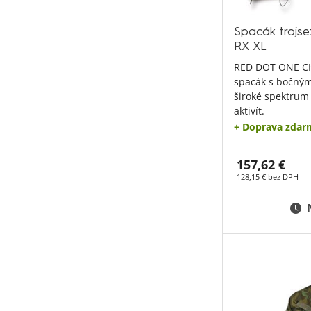
Spacák troj
RX XL
RED DOT ONE CH
spacák s bočným
široké spektrum
aktivít.
+ Doprava zdar
157,62 €
128,15 € bez DPH