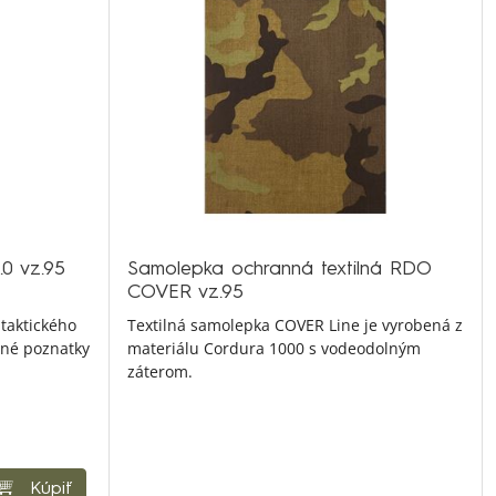
0 vz.95
Samolepka ochranná textilná RDO
COVER vz.95
taktického
Textilná samolepka COVER Line je vyrobená z
edné poznatky
materiálu Cordura 1000 s vodeodolným
záterom.
Kúpiť