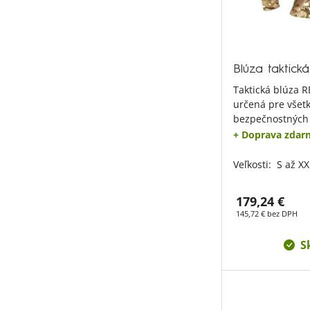
Blúza taktic
Taktická blúza 
určená pre všet
bezpečnostných 
+ Doprava zdar
Veľkosti:
S až XX
179,24 €
145,72 € bez DPH
S