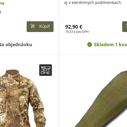
aj v extrémnych podmienkach.
ma
L
92,90 €
Kúpiť
75,53 € bez DPH
Na objednávku
Skladom 1 kus