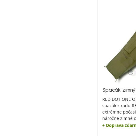
Spacák zimn
RED DOT ONE OR
spacák z radu R
extrémne počasi
náročné zimné o
+ Doprava zdar