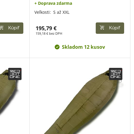
+ Doprava zdarma
Veľkosti:
S až XXL
195,79 €
Kúpiť
Kúpiť
159,18 € bez DPH
Skladom 12 kusov