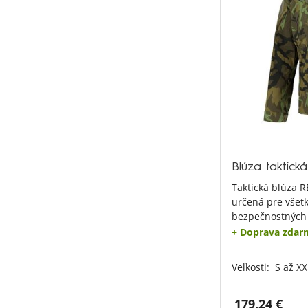
Blúza taktick
Taktická blúza 
určená pre všet
bezpečnostných 
+ Doprava zdar
Veľkosti:
S až XX
179,24 €