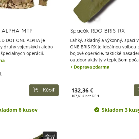
ká ALPHA MTP
Spacák RDO BRIS RX
RED DOT ONE ALPHA je
Ľahký, skladný a výkonný, spací
ky druhy vojenských alebo
ONE BRIS RX je ideálnou voľbou 
špeciálnych operácií.
bojové operácie, taktické nasade
outdoor aktivity v teplejšom poča
ma
+ Doprava zdarma
L
132,36 €
Kúpiť
107,61 € bez DPH
kladom 6 kusov
Skladom 3 kus