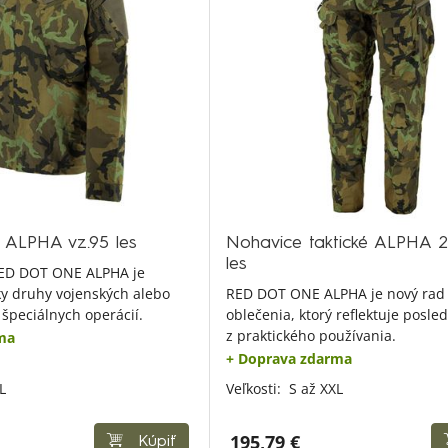
á ALPHA vz.95 les
Nohavice taktické ALPHA 2.
les
RED DOT ONE ALPHA je
ky druhy vojenských alebo
RED DOT ONE ALPHA je nový rad 
špeciálnych operácií.
oblečenia, ktorý reflektuje posl
z praktického používania.
ma
+ Doprava zdarma
L
Veľkosti:
S až XXL
195,79 €
Kúpiť