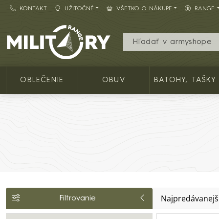
KONTAKT
UŽITOČNÉ
VŠETKO O NÁKUPE
RANGE
Army shop MILITARY RANGE SK
OBLEČENIE
OBUV
BATOHY, TAŠKY
Najpredávanejš
Filtrovanie