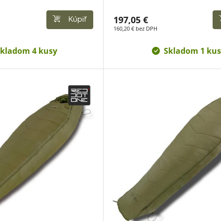
197,05 €
Kúpiť
160,20 € bez DPH
kladom 4 kusy
Skladom 1 kus