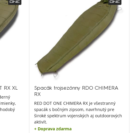
T RX XL
Spacák trojsezónny RDO CHIMERA
RX
derný
dmienky,
RED DOT ONE CHIMERA RX je všestranný
lhodobý
spacák s bočným zipsom, navrhnutý pre
široké spektrum vojenských aj outdoorových
aktivít.
+ Doprava zdarma