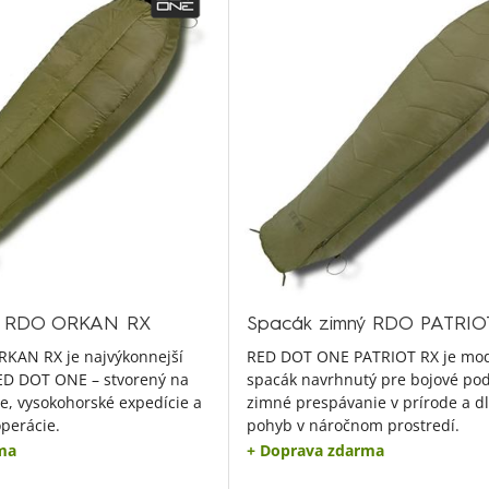
ý RDO ORKAN RX
Spacák zimný RDO PATRIO
KAN RX je najvýkonnejší
RED DOT ONE PATRIOT RX je mo
ED DOT ONE – stvorený na
spacák navrhnutý pre bojové po
e, vysokohorské expedície a
zimné prespávanie v prírode a d
perácie.
pohyb v náročnom prostredí.
ma
+ Doprava zdarma