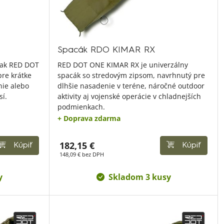
Spacák RDO KIMAR RX
 vak RED DOT
RED DOT ONE KIMAR RX je univerzálny
pre krátke
spacák so stredovým zipsom, navrhnutý pre
nie alebo
dlhšie nasadenie v teréne, náročné outdoor
sí.
aktivity aj vojenské operácie v chladnejších
podmienkach.
+ Doprava zdarma
182,15 €
Kúpiť
Kúpiť
148,09 € bez DPH
y
Skladom 3 kusy