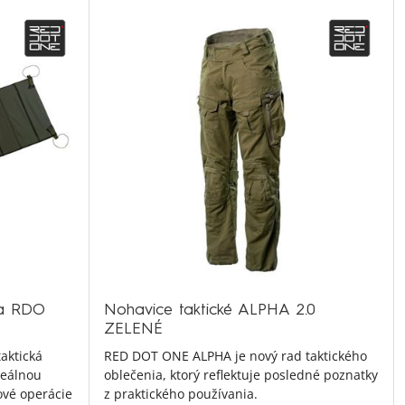
ia RDO
Nohavice taktické ALPHA 2.0
ZELENÉ
aktická
RED DOT ONE ALPHA je nový rad taktického
deálnou
oblečenia, ktorý reflektuje posledné poznatky
ové operácie
z praktického používania.