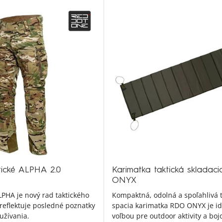
tické ALPHA 2.0
Karimatka taktická skladac
ONYX
HA je nový rad taktického
Kompaktná, odolná a spoľahlivá t
 reflektuje posledné poznatky
spacia karimatka RDO ONYX je i
užívania.
voľbou pre outdoor aktivity a boj