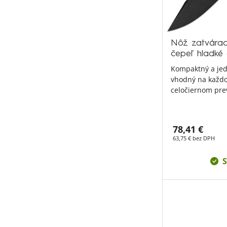
Nôž zatvára
čepeľ hladké
Kompaktný a jed
vhodný na každ
celočiernom pre
78,41 €
63,75 € bez DPH
S