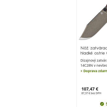
Nôž zatvára
hladké ostri
Dizajnový zatvár
14C28N v nevšed
+ Doprava zdar
107,47 €
87,37 € bez DPH