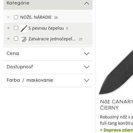
Kategórie
NOŽE, NÁRADIE
26
S pevnou čepeľou
5
Zatváracie jednočepeľové
21
Cena
Dostupnosť
Farba / maskovanie
Nôž CANARY 
ČIERNY
Robustný nôž s 
full-tang konštr
+ Doprava zdar