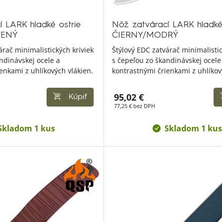
í LARK hladké ostrie
Nôž zatvárací LARK hladké
VENÝ
ČIERNY/MODRÝ
árač minimalistických kriviek
Štýlový EDC zatvárač minimalistic
ndinávskej ocele a
s čepeľou zo škandinávskej ocele
enkami z uhlíkových vlákien.
kontrastnými črienkami z uhlíkov
95,02 €
Kúpiť
77,25 € bez DPH
Skladom 1 kus
Skladom 1 kus