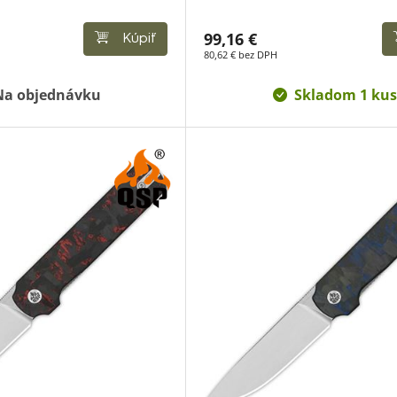
99,16 €
Kúpiť
80,62 € bez DPH
Na objednávku
Skladom 1 kus