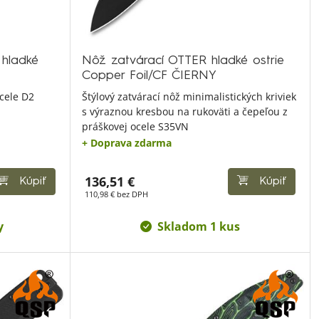
hladké
Nôž zatvárací OTTER hladké ostrie
Copper Foil/CF ČIERNY
cele D2
Štýlový zatvárací nôž minimalistických kriviek
s výraznou kresbou na rukoväti a čepeľou z
práškovej ocele S35VN
+ Doprava zdarma
136,51 €
Kúpiť
Kúpiť
110,98 € bez DPH
y
Skladom 1 kus