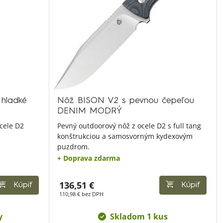
hladké
Nôž BISON V2 s pevnou čepeľou
DENIM MODRÝ
cele D2
Pevný outdoorový nôž z ocele D2 s full tang
konštrukciou a samosvorným kydexovým
puzdrom.
+ Doprava zdarma
136,51 €
Kúpiť
Kúpiť
110,98 € bez DPH
y
Skladom 1 kus