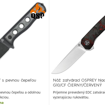
s pevnou čepeľou
Nôž zatvárací OSPREY hlad
G10/CF ČIERNY/ČERVENÝ
pevnou čepeľou a odolnou
Príjemne prevedený EDC zatvárač
ukciou.
vyzerajúcou rukoväťou.
ma