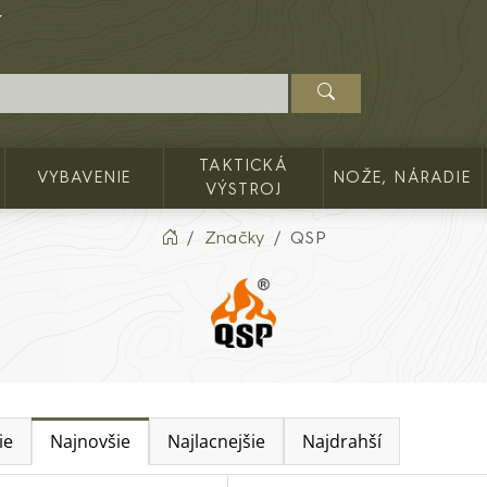
TAKTICKÁ
VYBAVENIE
NOŽE, NÁRADIE
VÝSTROJ
Značky
QSP
ie
Najnovšie
Najlacnejšie
Najdrahší