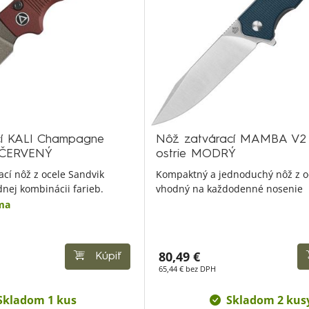
cí KALI Champagne
Nôž zatvárací MAMBA V2 
e ČERVENÝ
ostrie MODRÝ
ací nôž z ocele Sandvik
Kompaktný a jednoduchý nôž z o
nej kombinácii farieb.
vhodný na každodenné nosenie
ma
80,49 €
Kúpiť
65,44 € bez DPH
Skladom 1 kus
Skladom 2 kus