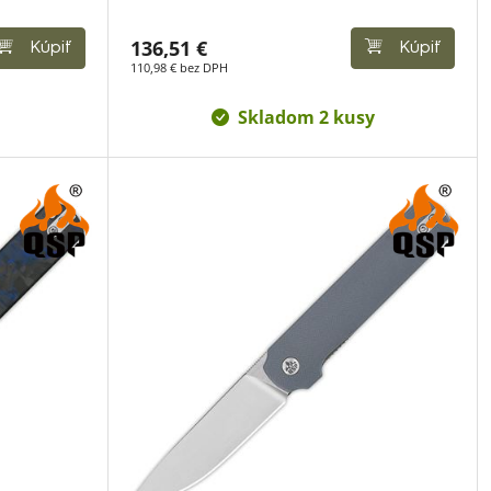
136,51 €
Kúpiť
Kúpiť
110,98 € bez DPH
Skladom 2 kusy