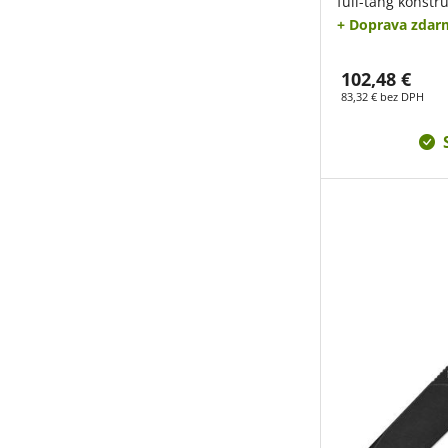
full-tang konštr
+ Doprava zdar
102,48 €
83,32 € bez DPH