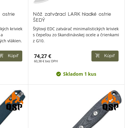
 ostrie
Nôž zatvárací LARK hladké ostrie
ŠEDÝ
kých kriviek
Štýlový EDC zatvárač minimalistických kriviek
 a
s čepeľou zo škandinávskej ocele a črienkami
ých vlákien.
z G10.
74,27 €
Kúpiť
Kúpiť
60,38 € bez DPH
Skladom 1 kus