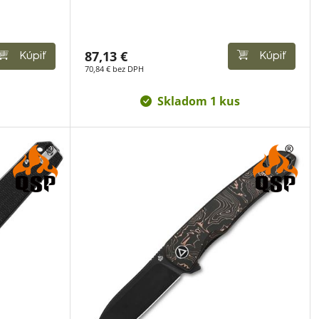
87,13 €
Kúpiť
Kúpiť
70,84 € bez DPH
Skladom 1 kus