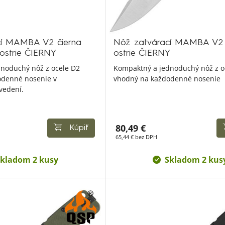
cí MAMBA V2 čierna
Nôž zatvárací MAMBA V2 
 ostrie ČIERNY
ostrie ČIERNY
noduchý nôž z ocele D2
Kompaktný a jednoduchý nôž z o
odenné nosenie v
vhodný na každodenné nosenie
vedení.
80,49 €
Kúpiť
65,44 € bez DPH
kladom 2 kusy
Skladom 2 kus