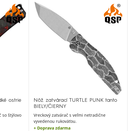
ké ostrie
Nôž zatvárací TURTLE PUNK tanto
BIELY/ČIERNY
 so štýlovo
Vreckový zatvárač s veľmi netradične
vyvedenou rukoväťou.
+ Doprava zdarma