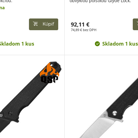
ukciou.
obvyklou poistkou Glyde Lock.
ma
92,11 €
Kúpiť
74,89 € bez DPH
Skladom 1 kus
Skladom 1 kus