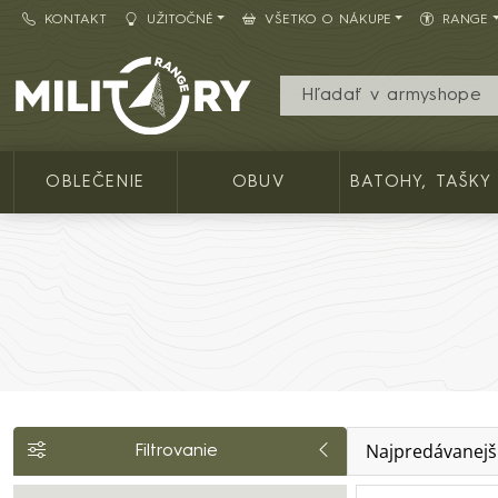
KONTAKT
UŽITOČNÉ
VŠETKO O NÁKUPE
RANGE
Army shop MILITARY RANGE SK
OBLEČENIE
OBUV
BATOHY, TAŠKY
Najpredávanejš
Filtrovanie