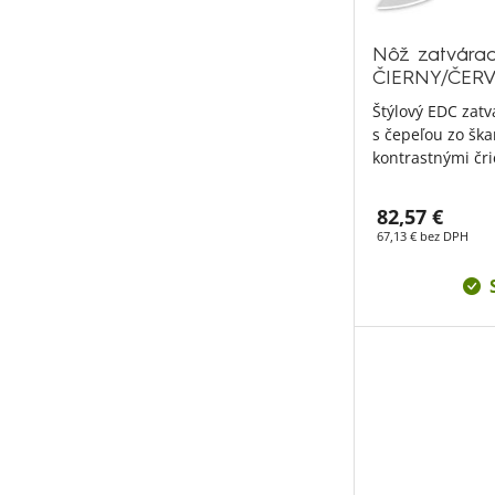
Nôž zatvárac
ČIERNY/ČER
Štýlový EDC zatv
s čepeľou zo ška
kontrastnými čri
82,57 €
67,13 € bez DPH