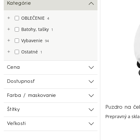
Kategórie
OBLEČENIE
4
Batohy, tašky
1
Vybavenie
94
Ostatné
1
Cena
Dostupnosť
Farba / maskovanie
Puzdro na če
Štítky
Prepravný a skla
Veľkosti