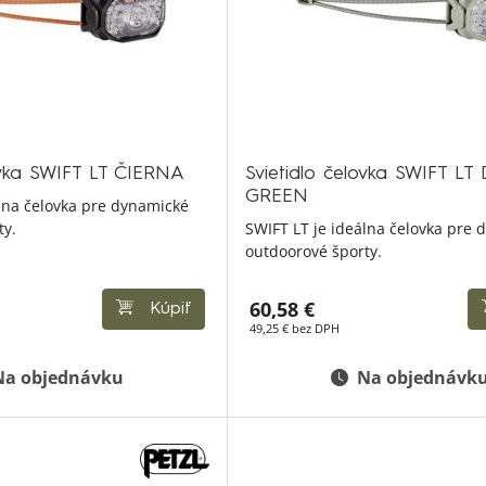
ovka SWIFT LT ČIERNA
Svietidlo čelovka SWIFT LT
GREEN
álna čelovka pre dynamické
ty.
SWIFT LT je ideálna čelovka pre
outdoorové športy.
60,58 €
Kúpiť
49,25 € bez DPH
Na objednávku
Na objednávk