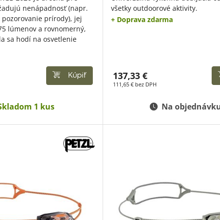
vyžadujú nenápadnosť (napr.
všetky outdoorové aktivity.
 pozorovanie prírody), jej
+ Doprava zdarma
 475 lúmenov a rovnomerný,
la sa hodí na osvetlenie
137,33 €
Kúpiť
111,65 € bez DPH
Skladom 1 kus
Na objednávk