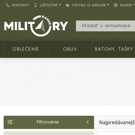
KONTAKT
UŽITOČNÉ
VŠETKO O NÁKUPE
RANGE
Army shop MILITARY RANGE SK
OBLEČENIE
OBUV
BATOHY, TAŠKY
Najpredávanejš
Filtrovanie