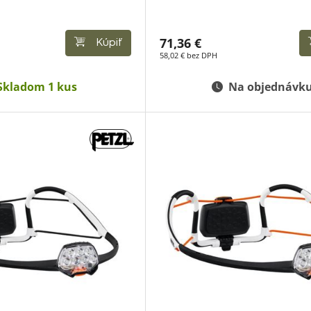
71,36 €
Kúpiť
58,02 € bez DPH
Skladom 1 kus
Na objednávk