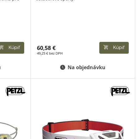
60,58 €
Kúpiť
Kúpiť
49,25 € bez DPH
u
Na objednávku