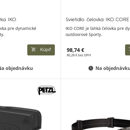
ovka IKO
Svietidlo čelovka IKO CORE
lovka pre dynamické
IKO CORE je ľahká čelovka pre d
ty.
outdoorové športy.
98,74 €
Kúpiť
80,28 € bez DPH
Na objednávku
Na objednávk