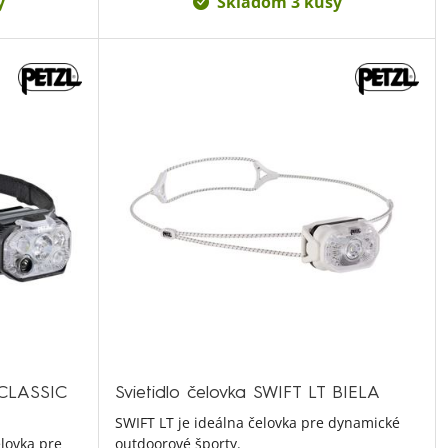
y
Skladom 3 kusy
 CLASSIC
Svietidlo čelovka SWIFT LT BIELA
SWIFT LT je ideálna čelovka pre dynamické
lovka pre
outdoorové športy.