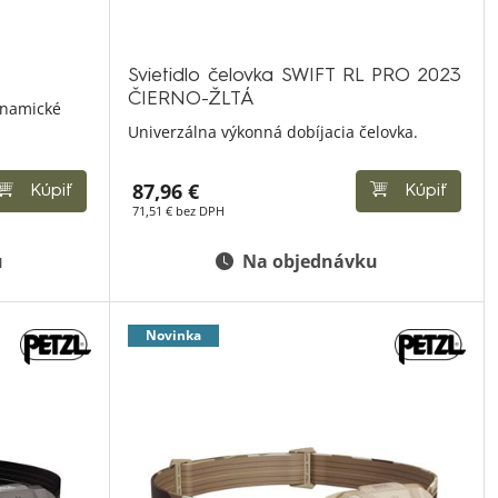
Svietidlo čelovka SWIFT RL PRO 2023
ČIERNO-ŽLTÁ
ynamické
Univerzálna výkonná dobíjacia čelovka.
87,96 €
Kúpiť
Kúpiť
71,51 € bez DPH
u
Na objednávku
Novinka