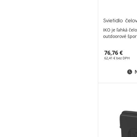
Svietidlo čel
IKO je ľahká če
outdoorové špor
76,76 €
62,41 € bez DPH