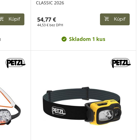
CLASSIC 2026
54,77 €
Kúpiť
Kúpiť
44,53 € bez DPH
u
Skladom 1 kus