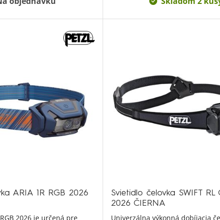
Na objednávku
Skladom 2 kus
lovka ARIA 1R RGB 2026
Svietidlo čelovka SWIFT RL
2026 ČIERNA
 RGB 2026 je určená pre
Univerzálna výkonná dobíjacia če