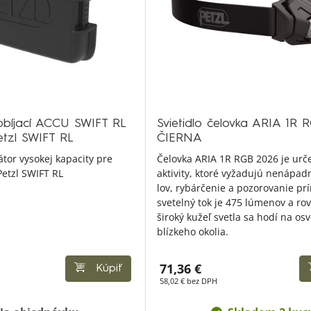
obíjací ACCU SWIFT RL
Svietidlo čelovka ARIA 1R
etzl SWIFT RL
ČIERNA
tor vysokej kapacity pre
Čelovka ARIA 1R RGB 2026 je urč
Petzl SWIFT RL
aktivity, ktoré vyžadujú nenápad
lov, rybárčenie a pozorovanie prír
svetelný tok je 475 lúmenov a r
široký kužeľ svetla sa hodí na osv
blízkeho okolia.
71,36 €
Kúpiť
58,02 € bez DPH