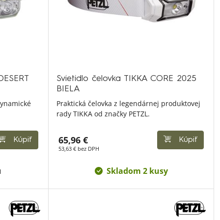
 DESERT
Svietidlo čelovka TIKKA CORE 2025
BIELA
 dynamické
Praktická čelovka z legendárnej produktovej
rady TIKKA od značky PETZL.
65,96 €
Kúpiť
Kúpiť
53,63 € bez DPH
u
Skladom 2 kusy