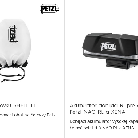
lovku SHELL LT
Akumulátor dobíjací R1 pre 
Petzl NAO RL a XENA
dovací obal na čelovky Petzl
Dobíjací akumulátor vysokej kapa
čelové svietidlá NAO RL a XENA