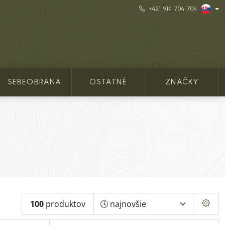
+421 914 704 704
SEBEOBRANA
OSTATNÉ
ZNAČKY
100
produktov