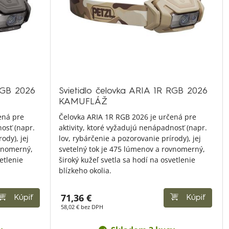
 RGB 2026
Svietidlo čelovka ARIA 1R RGB 2026
KAMUFLÁŽ
ená pre
Čelovka ARIA 1R RGB 2026 je určená pre
nosť (napr.
aktivity, ktoré vyžadujú nenápadnosť (napr.
ody), jej
lov, rybárčenie a pozorovanie prírody), jej
ovnomerný,
svetelný tok je 475 lúmenov a rovnomerný,
etlenie
široký kužeľ svetla sa hodí na osvetlenie
blízkeho okolia.
71,36 €
Kúpiť
Kúpiť
58,02 € bez DPH