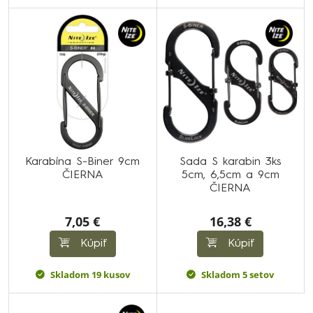
Karabína S-Biner 9cm
Sada S karabin 3ks
ČIERNA
5cm, 6,5cm a 9cm
ČIERNA
7,05 €
16,38 €
Kúpiť
Kúpiť
Skladom 19 kusov
Skladom 5 setov