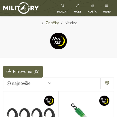
Army shop MILITARY RANGE SK
HĽADAŤ
ÚČET
KOŠÍK
MENU
Značky
NiteIze
Filtrovanie
(15)