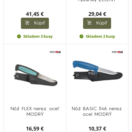
rybársky ZELENÝ
41,45 €
29,04 €
Kúpiť
Kúpiť
Skladom 3 kusy
Skladom 2 kusy
Nôž FLEX nerez. oceľ
Nôž BASIC 546 nerez.
MODRÝ
ocel MODRÝ
16,59 €
10,37 €