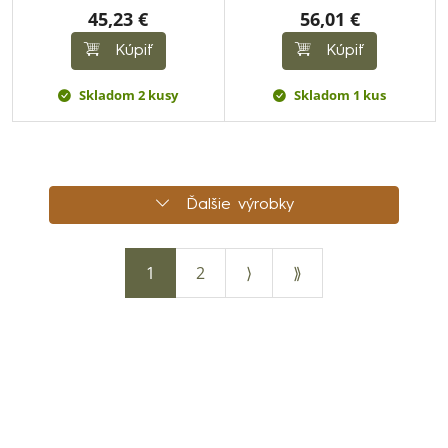
45,23 €
56,01 €
Kúpiť
Kúpiť
Skladom 2 kusy
Skladom 1 kus
Ďalšie výrobky
1
2
⟩
⟫