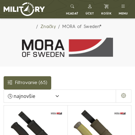
Army shop MILITARY RANGE SK
HĽADAŤ
ÚČET
KOŠÍK
MENU
Značky
MORA of Sweden®
Filtrovanie
(65)