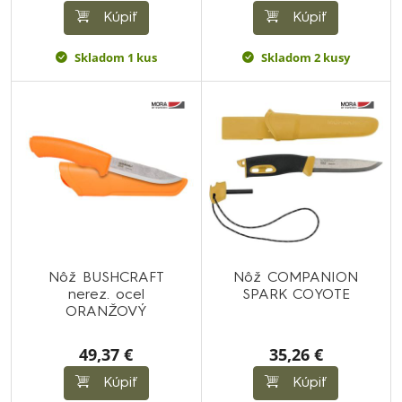
Kúpiť
Kúpiť
Skladom 1 kus
Skladom 2 kusy
Nôž BUSHCRAFT
Nôž COMPANION
nerez. ocel
SPARK COYOTE
ORANŽOVÝ
49,37 €
35,26 €
Kúpiť
Kúpiť