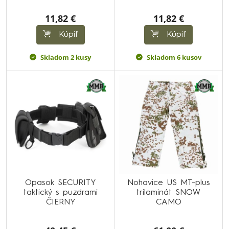
11,82 €
11,82 €
Kúpiť
Kúpiť
Skladom 2 kusy
Skladom 6 kusov
Opasok SECURITY
Nohavice US MT-plus
taktický s puzdrami
trilaminát SNOW
ČIERNY
CAMO