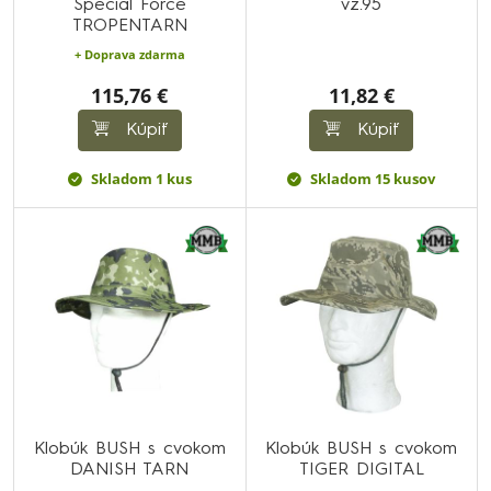
Special Force
vz.95
TROPENTARN
+ Doprava zdarma
115,76 €
11,82 €
Kúpiť
Kúpiť
Skladom 1 kus
Skladom 15 kusov
Klobúk BUSH s cvokom
Klobúk BUSH s cvokom
DANISH TARN
TIGER DIGITAL