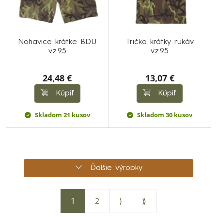
Nohavice krátke BDU
Tričko krátky rukáv
vz.95
vz.95
24,48 €
13,07 €
Kúpiť
Kúpiť
Skladom 21 kusov
Skladom 30 kusov
Ďalšie výrobky
1
2
⟩
⟫