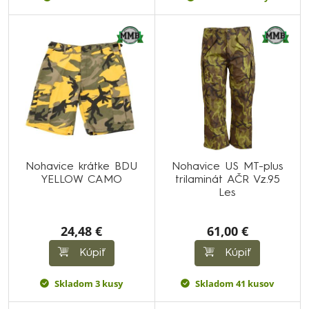
Nohavice krátke BDU
Nohavice US MT-plus
YELLOW CAMO
trilaminát AČR Vz.95
Les
24,48 €
61,00 €
Kúpiť
Kúpiť
Skladom 3 kusy
Skladom 41 kusov