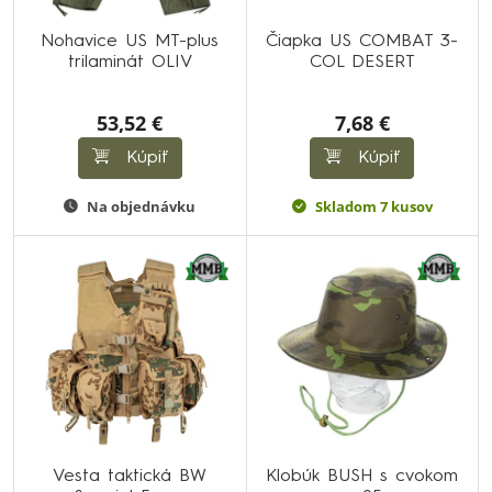
Nohavice US MT-plus
Čiapka US COMBAT 3-
trilaminát OLIV
COL DESERT
53,52 €
7,68 €
Kúpiť
Kúpiť
Na objednávku
Skladom 7 kusov
Vesta taktická BW
Klobúk BUSH s cvokom