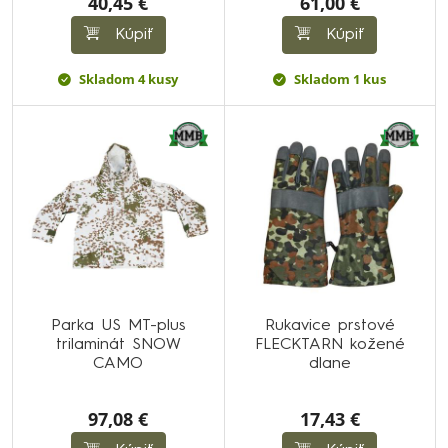
40,45 €
61,00 €
Kúpiť
Kúpiť
Skladom 4 kusy
Skladom 1 kus
Parka US MT-plus
Rukavice prstové
trilaminát SNOW
FLECKTARN kožené
CAMO
dlane
97,08 €
17,43 €