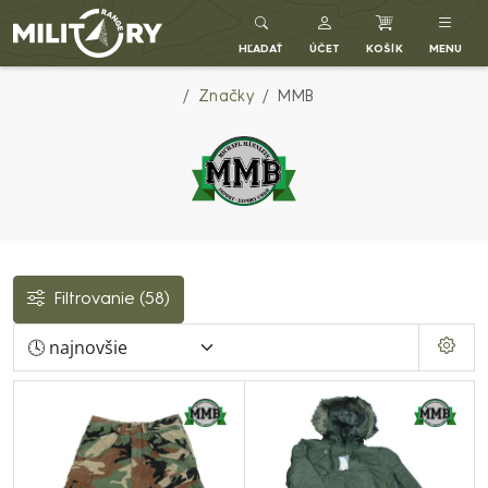
Army shop MILITARY RANGE SK
HĽADAŤ
ÚČET
KOŠÍK
MENU
Značky
MMB
Filtrovanie
(58)