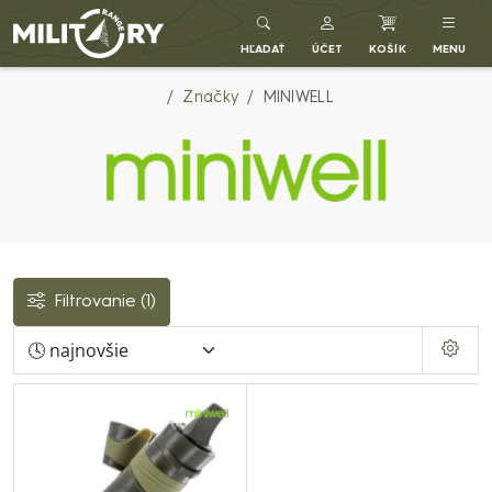
Army shop MILITARY RANGE SK
HĽADAŤ
ÚČET
KOŠÍK
MENU
Značky
MINIWELL
Filtrovanie
(1)