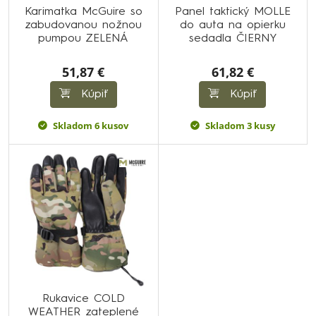
Karimatka McGuire so
Panel taktický MOLLE
zabudovanou nožnou
do auta na opierku
pumpou ZELENÁ
sedadla ČIERNY
51,87 €
61,82 €
Kúpiť
Kúpiť
Skladom 6 kusov
Skladom 3 kusy
Rukavice COLD
WEATHER zateplené