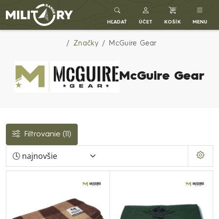
Army shop MILITARY RANGE SK
HĽADAŤ
ÚČET
KOŠÍK
MENU
Značky
McGuire Gear
McGuire Gear
Filtrovanie
(11)