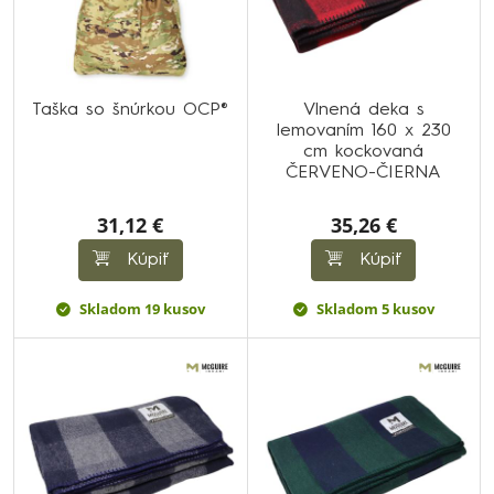
Taška so šnúrkou OCP®
Vlnená deka s
lemovaním 160 x 230
cm kockovaná
ČERVENO-ČIERNA
31,12 €
35,26 €
Kúpiť
Kúpiť
Skladom 19 kusov
Skladom 5 kusov