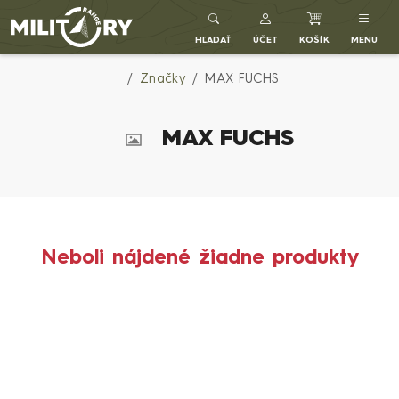
Army shop MILITARY RANGE SK
HĽADAŤ
ÚČET
KOŠÍK
MENU
Značky
MAX FUCHS
MAX FUCHS
Neboli nájdené žiadne produkty