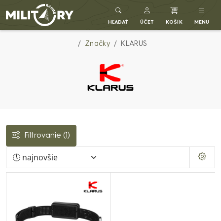
Army shop MILITARY RANGE SK
HĽADAŤ
ÚČET
KOŠÍK
MENU
Značky
KLARUS
Filtrovanie
(1)