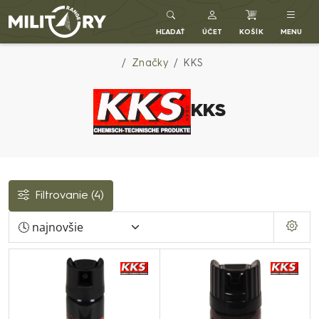
Army shop MILITARY RANGE SK
HĽADAŤ
ÚČET
KOŠÍK
MENU
Značky
KKS
KKS
Filtrovanie
(4)