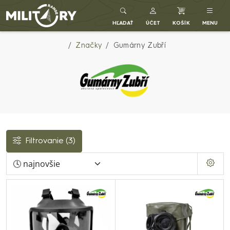
Army shop MILITARY RANGE SK
HĽADAŤ
ÚČET
KOŠÍK
MENU
Značky
Gumárny Zubří
Filtrovanie
(3)