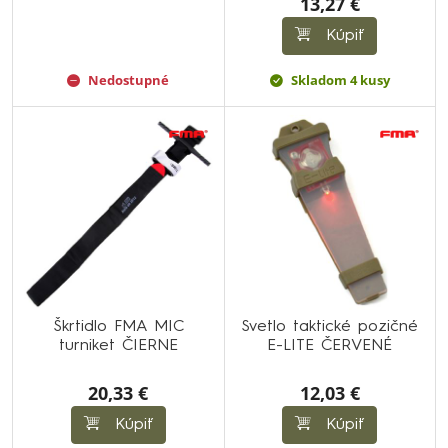
13,27 €
Kúpiť
Nedostupné
Skladom 4 kusy
Škrtidlo FMA MIC
Svetlo taktické pozičné
turniket ČIERNE
E-LITE ČERVENÉ
20,33 €
12,03 €
Kúpiť
Kúpiť