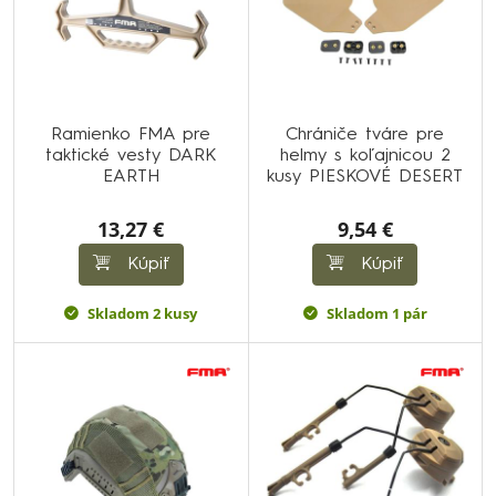
Ramienko FMA pre
Chrániče tváre pre
taktické vesty DARK
helmy s koľajnicou 2
EARTH
kusy PIESKOVÉ DESERT
13,27 €
9,54 €
Kúpiť
Kúpiť
Skladom 2 kusy
Skladom 1 pár