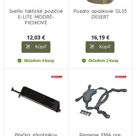
Svetlo taktické pozičné
Puzdro opaskové GLS5
E-LITE MODRÉ-
DESERT
PIESKOVÉ
12,03 €
16,19 €
Kúpiť
Kúpiť
Skladom 4 kusy
Skladom 2 kusy
Plnička zásobníkov
Remenie FMA pre