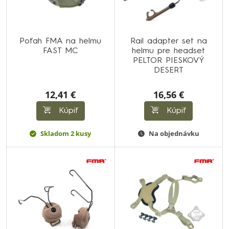
Poťah FMA na helmu
Rail adapter set na
FAST MC
helmu pre headset
PELTOR PIESKOVÝ
DESERT
12,41 €
16,56 €
Kúpiť
Kúpiť
Skladom 2 kusy
Na objednávku