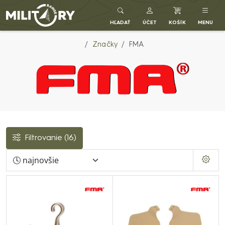
Army shop MILITARY RANGE SK
HĽADAŤ
ÚČET
KOŠÍK
MENU
Značky
FMA
Filtrovanie
(16)