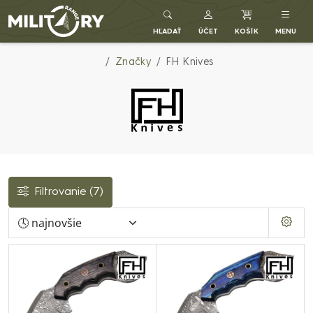
Army shop MILITARY RANGE SK
HĽADAŤ
ÚČET
KOŠÍK
MENU
Značky
FH Knives
Filtrovanie
(7)