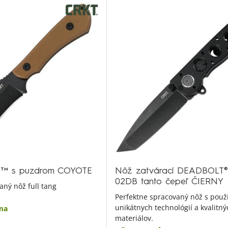
™ s puzdrom COYOTE
Nôž zatvárací DEADBOLT®
02DB tanto čepeľ ČIERNY
aný nôž full tang
Perfektne spracovaný nôž s použ
unikátnych technológií a kvalitný
ma
materiálov.