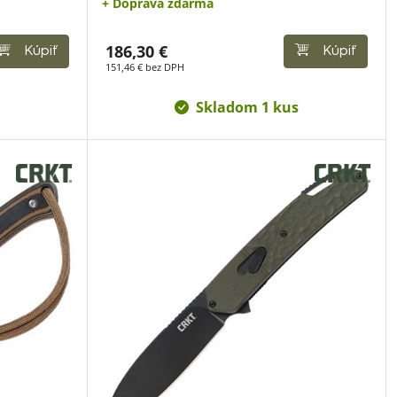
+ Doprava zdarma
186,30 €
Kúpiť
Kúpiť
151,46 € bez DPH
Skladom 1 kus