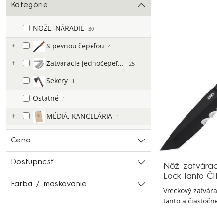
Kategórie
NOŽE, NÁRADIE
30
S pevnou čepeľou
4
Zatváracie jednočepeľové
25
Sekery
1
Ostatné
1
MÉDIÁ, KANCELÁRIA
1
Cena
Dostupnosť
Nôž zatvárac
Lock tanto Č
Farba / maskovanie
Vreckový zatvára
tanto a čiastoč