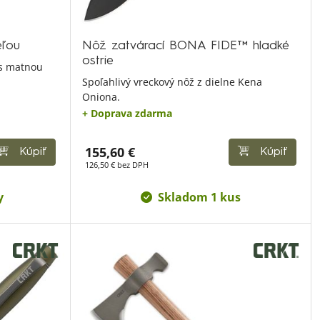
ľou
Nôž zatvárací BONA FIDE™ hladké
ostrie
 s matnou
Spoľahlivý vreckový nôž z dielne Kena
Oniona.
+ Doprava zdarma
155,60 €
Kúpiť
Kúpiť
126,50 € bez DPH
y
Skladom 1 kus