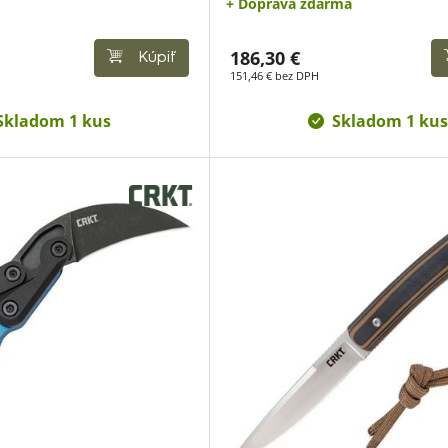
+ Doprava zdarma
186,30 €
Kúpiť
151,46 € bez DPH
Skladom 1 kus
Skladom 1 kus