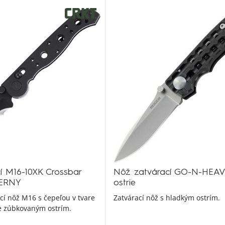
í M16-10XK Crossbar
Nôž zatvárací GO-N-HEAV
IERNY
ostrie
cí nôž M16 s čepeľou v tvare
Zatvárací nôž s hladkým ostrím.
ne zúbkovaným ostrím.