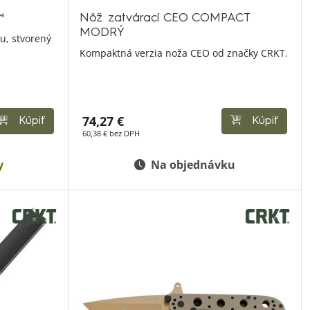
™
Nôž zatvárací CEO COMPACT
MODRÝ
u, stvorený
Kompaktná verzia noža CEO od značky CRKT.
74,27 €
Kúpiť
Kúpiť
60,38 € bez DPH
y
Na objednávku