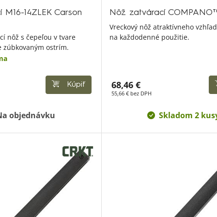
í M16-14ZLEK Carson
Nôž zatvárací COMPANO
Vreckový nôž atraktívneho vzhľad
cí nôž s čepeľou v tvare
na každodenné použitie.
ne zúbkovaným ostrím.
ma
68,46 €
Kúpiť
55,66 € bez DPH
Na objednávku
Skladom 2 kus