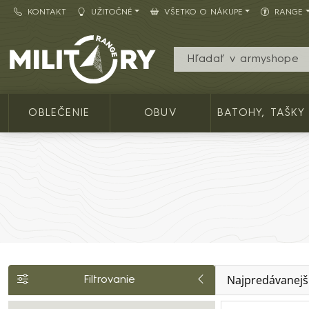
KONTAKT
UŽITOČNÉ
VŠETKO O NÁKUPE
RANGE
Army shop MILITARY RANGE SK
OBLEČENIE
OBUV
BATOHY, TAŠKY
Najpredávanejš
Filtrovanie