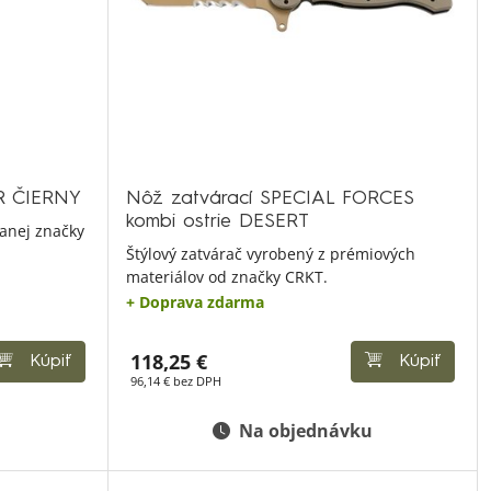
R ČIERNY
Nôž zatvárací SPECIAL FORCES
kombi ostrie DESERT
anej značky
Štýlový zatvárač vyrobený z prémiových
materiálov od značky CRKT.
+ Doprava zdarma
118,25 €
Kúpiť
Kúpiť
96,14 € bez DPH
Na objednávku