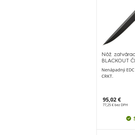
Nôž zatvárac
BLACKOUT Č
Nenápadný EDC 
CRKT.
95,02 €
77,25 € bez DPH