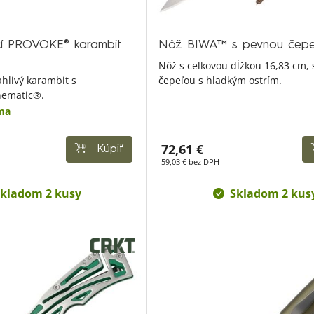
í PROVOKE® karambit
Nôž BIWA™ s pevnou čepe
Nôž s celkovou dĺžkou 16,83 cm,
ahlivý karambit s
čepeľou s hladkým ostrím.
nematic®.
ma
72,61 €
Kúpiť
59,03 € bez DPH
kladom 2 kusy
Skladom 2 kus