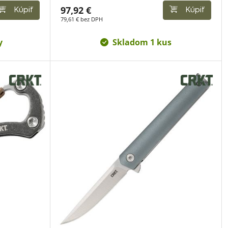
97,92 €
Kúpiť
Kúpiť
79,61 € bez DPH
y
Skladom 1 kus