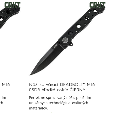
 M16-
Nôž zatvárací DEADBOLT® M16-
03DB hľadké ostrie ČIERNY
itím
Perfektne spracovaný nôž s použitím
ch
unikátnych technológií a kvalitných
materiálov.