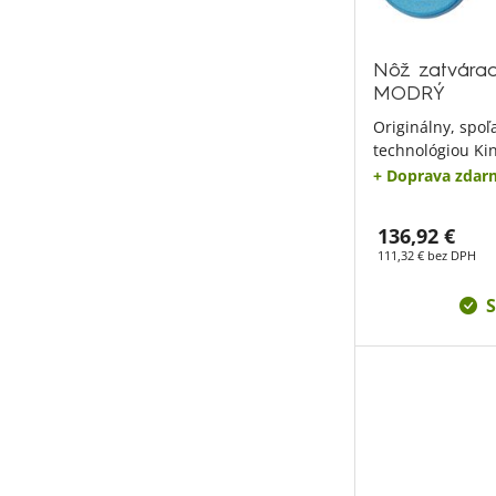
Nôž zatvárac
MODRÝ
Originálny, spoľ
technológiou Ki
+ Doprava zdar
136,92 €
111,32 € bez DPH
S