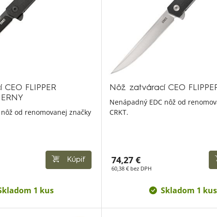
í CEO FLIPPER
Nôž zatvárací CEO FLIPPE
IERNY
Nenápadný EDC nôž od renomov
nôž od renomovanej značky
CRKT.
74,27 €
Kúpiť
60,38 € bez DPH
Skladom 1 kus
Skladom 1 kus