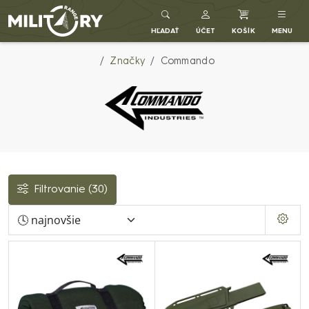
Army shop MILITARY RANGE SK
HĽADAŤ
ÚČET
KOŠÍK
MENU
Značky
Commando
Filtrovanie
(30)