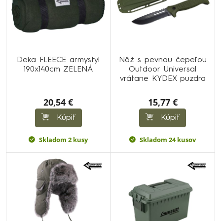
Deka FLEECE armystyl
Nôž s pevnou čepeľou
190x140cm ZELENÁ
Outdoor Universal
vrátane KYDEX puzdra
20,54 €
15,77 €
Kúpiť
Kúpiť
Skladom 2 kusy
Skladom 24 kusov