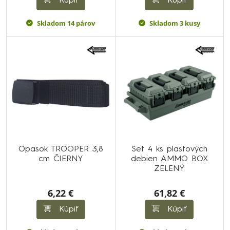
Kúpiť
Kúpiť
Skladom 14 párov
Skladom 3 kusy
Opasok TROOPER 3,8
Set 4 ks plastových
cm ČIERNY
debien AMMO BOX
ZELENÝ
6,22 €
61,82 €
Kúpiť
Kúpiť