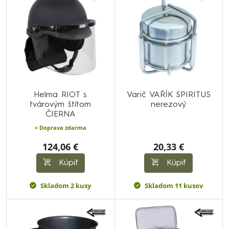
Helma RIOT s
Varič VAŘÍK SPIRITUS
tvárovým štítom
nerezový
ČIERNA
+ Doprava zdarma
124,06 €
20,33 €
Kúpiť
Kúpiť
Skladom 2 kusy
Skladom 11 kusov