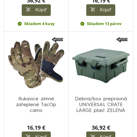
36,92 €
16,19 €
Kúpiť
Kúpiť
Skladom 4 kusy
Skladom 13 párov
Rukavice zimné
Debna/box prepravná
zateplené TacOp
UNIVERSAL CRATE
camo
LARGE plast ZELENÁ
16,19 €
36,92 €