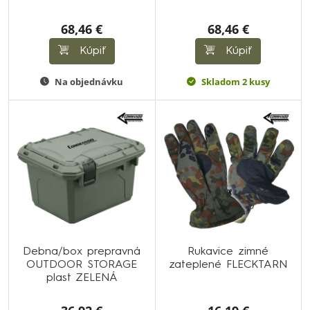
68,46 €
68,46 €
Kúpiť
Kúpiť
Na objednávku
Skladom 2 kusy
Debna/box prepravná
Rukavice zimné
OUTDOOR STORAGE
zateplené FLECKTARN
plast ZELENÁ