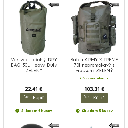
Vak vodeodolný DRY
Batoh ARMY-X-TREME
BAG 30L Heavy Duty
70l nepremokavý s
ZELENÝ
vreckami ZELENÝ
+ Doprava zdarma
22,41 €
103,31 €
Kúpiť
Kúpiť
Skladom 6 kusov
Skladom 5 kusov