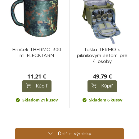
Hrnček THERMO 300
Taška TERMO s
ml FLECKTARN
piknikovým setom pre
4 osoby
11,21 €
49,79 €
Kúpiť
Kúpiť
Skladom 21 kusov
Skladom 6 kusov
Ďalšie výrobky