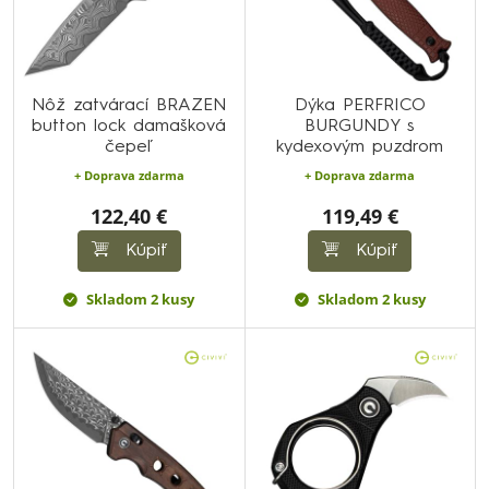
Nôž zatvárací BRAZEN
Dýka PERFRICO
button lock damašková
BURGUNDY s
čepeľ
kydexovým puzdrom
+ Doprava zdarma
+ Doprava zdarma
122,40 €
119,49 €
Kúpiť
Kúpiť
Skladom 2 kusy
Skladom 2 kusy