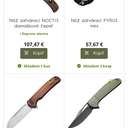
Nôž zatvárací NOCTIS
Nôž zatvárací PYRUS
damašková čepeľ
mini
+ Doprava zdarma
107,47 €
57,67 €
Kúpiť
Kúpiť
Skladom 1 kus
Skladom 2 kusy