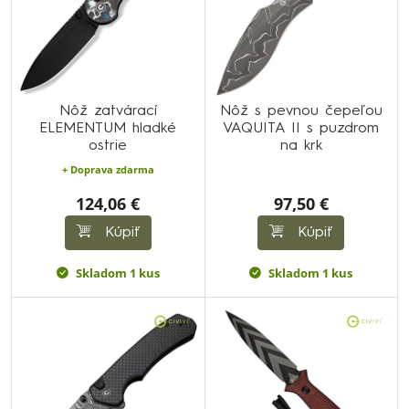
Nôž zatvárací
Nôž s pevnou čepeľou
ELEMENTUM hladké
VAQUITA II s puzdrom
ostrie
na krk
+ Doprava zdarma
124,06 €
97,50 €
Kúpiť
Kúpiť
Skladom 1 kus
Skladom 1 kus