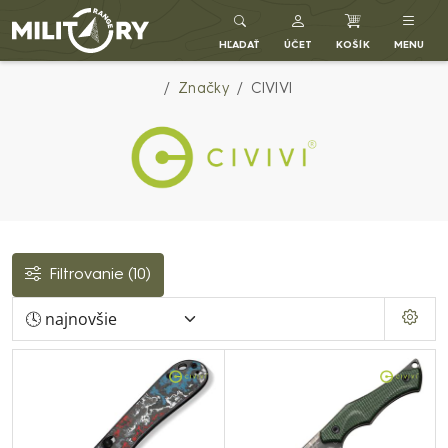
Army shop MILITARY RANGE SK
HĽADAŤ
ÚČET
KOŠÍK
MENU
Značky
CIVIVI
Filtrovanie
(10)