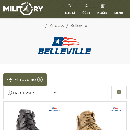
Army shop MILITARY RANGE SK
HĽADAŤ
ÚČET
KOŠÍK
MENU
Značky
Belleville
Filtrovanie
(6)