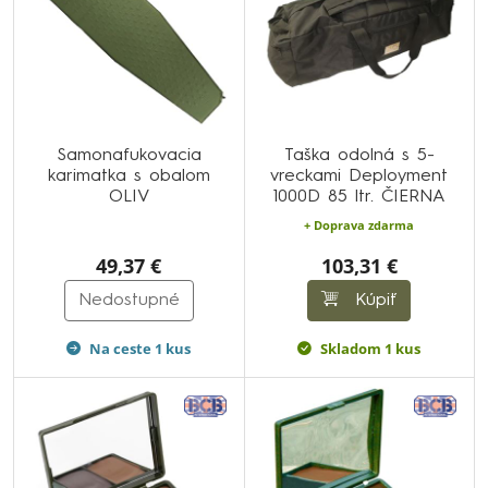
Samonafukovacia
Taška odolná s 5-
karimatka s obalom
vreckami Deployment
OLIV
1000D 85 ltr. ČIERNA
+ Doprava zdarma
49,37 €
103,31 €
Nedostupné
Kúpiť
Na ceste 1 kus
Skladom 1 kus