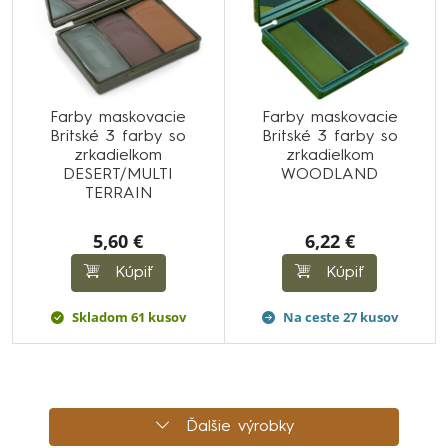
Farby maskovacie
Farby maskovacie
Britské 3 farby so
Britské 3 farby so
zrkadielkom
zrkadielkom
DESERT/MULTI
WOODLAND
TERRAIN
5,60 €
6,22 €
Kúpiť
Kúpiť
Skladom 61 kusov
Na ceste 27 kusov
Ďalšie výrobky