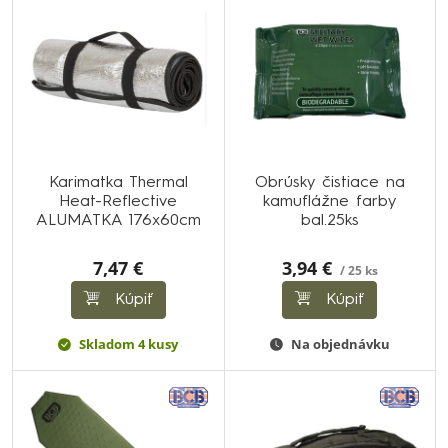
Karimatka Thermal
Obrúsky čistiace na
Heat-Reflective
kamuflážne farby
ALUMATKA 176x60cm
bal.25ks
7,47 €
3,94 €
/ 25 ks
Kúpiť
Kúpiť
Skladom 4 kusy
Na objednávku