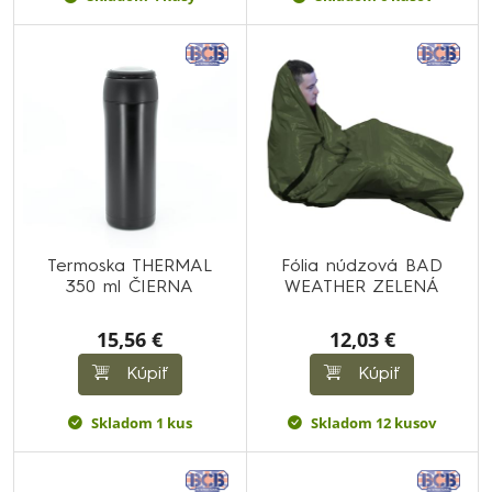
Termoska THERMAL
Fólia núdzová BAD
350 ml ČIERNA
WEATHER ZELENÁ
15,56 €
12,03 €
Kúpiť
Kúpiť
Skladom 1 kus
Skladom 12 kusov