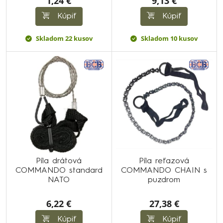
1,24 €
9,13 €
Kúpiť
Kúpiť
Skladom 22 kusov
Skladom 10 kusov
Píla drátová
Píla reťazová
COMMANDO standard
COMMANDO CHAIN s
NATO
puzdrom
6,22 €
27,38 €
Kúpiť
Kúpiť