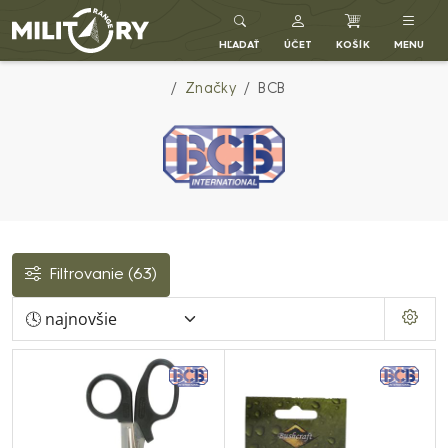
Army shop MILITARY RANGE SK
HĽADAŤ
ÚČET
KOŠÍK
MENU
Značky
BCB
Filtrovanie
(63)