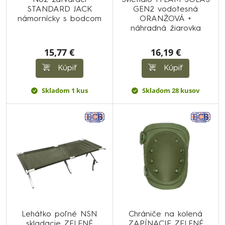
Nôž zatvárací
Svietidlo FFLAM SOLAS
STANDARD JACK
GEN2 vodotesná
námornícky s bodcom
ORANŽOVÁ +
náhradná žiarovka
15,77 €
16,19 €
Kúpiť
Kúpiť
Skladom 1 kus
Skladom 28 kusov
Lehátko poľné NSN
Chrániče na kolená
skladacie ZELENÉ
ZAPÍNACIE ZELENÉ