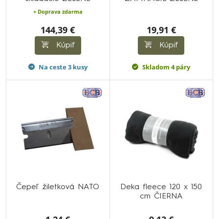
+ Doprava zdarma
144,39 €
19,91 €
Kúpiť
Kúpiť
Na ceste 3 kusy
Skladom 4 páry
Čepeľ žiletková NATO
Deka fleece 120 x 150
cm ČIERNA