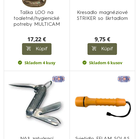
Taška LOO na
Kresadlo magnéziové
toaletné/hygienické
STRIKER so škrtadlom
potreby MULTICAM
17,22 €
9,75 €
Kúpiť
Kúpiť
Skladom 4 kusy
Skladom 6 kusov