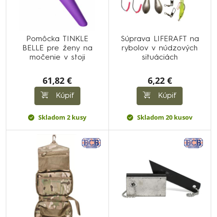
Pomôcka TINKLE
Súprava LIFERAFT na
BELLE pre ženy na
rybolov v núdzových
močenie v stoji
situáciách
61,82 €
6,22 €
Kúpiť
Kúpiť
Skladom 2 kusy
Skladom 20 kusov