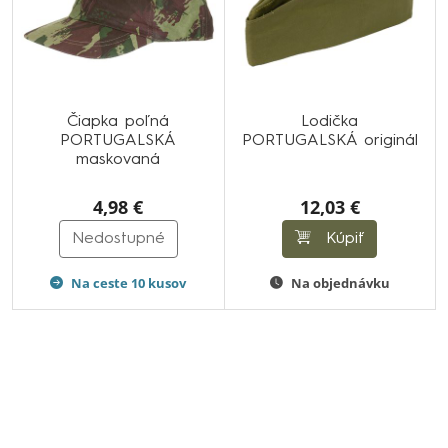
Čiapka poľná
Lodička
PORTUGALSKÁ
PORTUGALSKÁ originál
maskovaná
4,98 €
12,03 €
Nedostupné
Kúpiť
Na ceste 10 kusov
Na objednávku