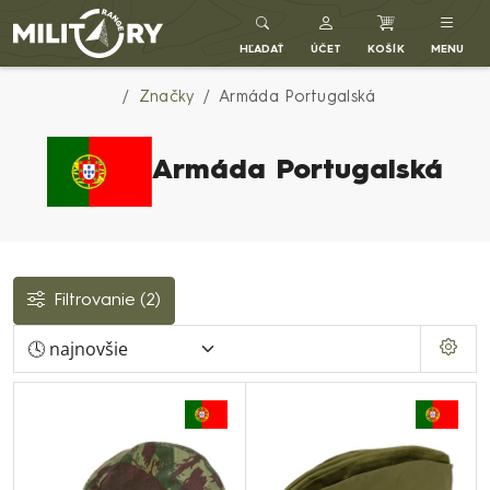
Army shop MILITARY RANGE SK
HĽADAŤ
ÚČET
KOŠÍK
MENU
Značky
Armáda Portugalská
Armáda Portugalská
Filtrovanie
(2)