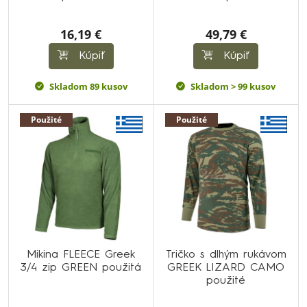
16,19 €
49,79 €
Kúpiť
Kúpiť
Skladom 89 kusov
Skladom > 99 kusov
Použité
Použité
Mikina FLEECE Greek
Tričko s dlhým rukávom
3/4 zip GREEN použitá
GREEK LIZARD CAMO
použité