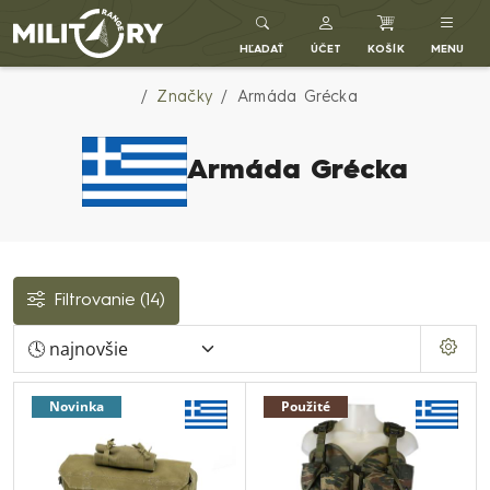
Army shop MILITARY RANGE SK
HĽADAŤ
ÚČET
KOŠÍK
MENU
Značky
Armáda Grécka
Armáda Grécka
Filtrovanie
(14)
Novinka
Použité