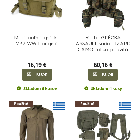
Malá poľná grécka
Vesta GRÉCKA
M37 WWII originál
ASSAULT sada LIZARD
CAMO ľahko použitá
16,19 €
60,16 €
Kúpiť
Kúpiť
Skladom 6 kusov
Skladom 4 kusy
Použité
Použité