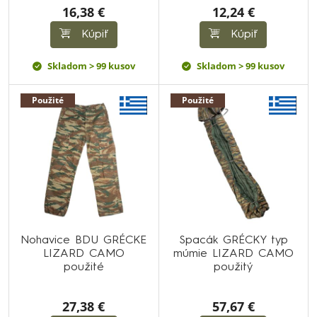
16,38 €
12,24 €
Kúpiť
Kúpiť
Skladom > 99 kusov
Skladom > 99 kusov
Použité
Použité
Nohavice BDU GRÉCKE
Spacák GRÉCKY typ
LIZARD CAMO
múmie LIZARD CAMO
použité
použitý
27,38 €
57,67 €