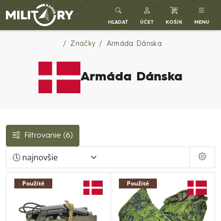
Army shop MILITARY RANGE SK
HĽADAŤ
ÚČET
KOŠÍK
MENU
Značky
Armáda Dánska
Armáda Dánska
Filtrovanie
(6)
Použité
Použité