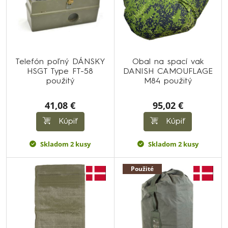
Telefón poľný DÁNSKY
Obal na spací vak
HSGT Type FT-58
DANISH CAMOUFLAGE
použitý
M84 použitý
41,08 €
95,02 €
Kúpiť
Kúpiť
Skladom 2 kusy
Skladom 2 kusy
Použité