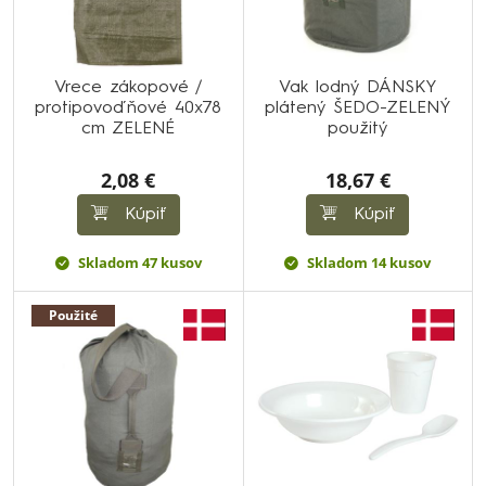
Vrece zákopové /
Vak lodný DÁNSKY
protipovoďňové 40x78
plátený ŠEDO-ZELENÝ
cm ZELENÉ
použitý
2,08 €
18,67 €
Kúpiť
Kúpiť
Skladom 47 kusov
Skladom 14 kusov
Použité