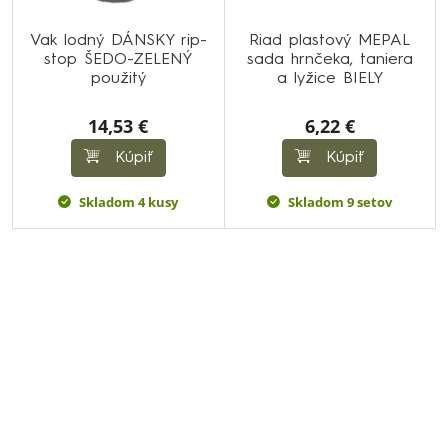
Vak lodný DÁNSKY rip-
Riad plastový MEPAL
stop ŠEDO-ZELENÝ
sada hrnčeka, taniera
použitý
a lyžice BIELY
14,53 €
6,22 €
Kúpiť
Kúpiť
Skladom 4 kusy
Skladom 9 setov