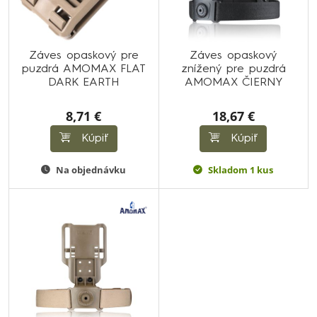
Záves opaskový pre
Záves opaskový
puzdrá AMOMAX FLAT
znížený pre puzdrá
DARK EARTH
AMOMAX ČIERNY
8,71 €
18,67 €
Kúpiť
Kúpiť
Na objednávku
Skladom 1 kus