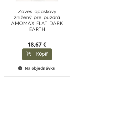
Záves opaskový
znížený pre puzdrá
AMOMAX FLAT DARK
EARTH
18,67 €
Kúpiť
Na objednávku