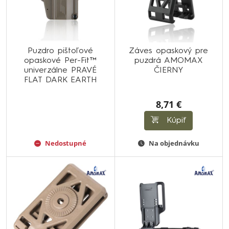
Puzdro pištoľové
Záves opaskový pre
opaskové Per-Fit™
puzdrá AMOMAX
univerzálne PRAVÉ
ČIERNY
FLAT DARK EARTH
8,71 €
Kúpiť
Nedostupné
Na objednávku