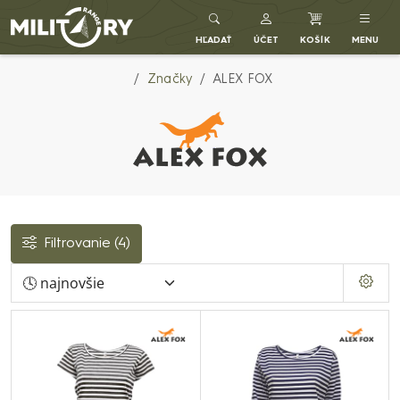
Army shop MILITARY RANGE SK
HĽADAŤ
ÚČET
KOŠÍK
MENU
Značky
ALEX FOX
Filtrovanie
(4)