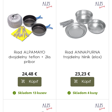
Riad ALPAMAYO
Riad ANNAPURNA
dvojdielny teflon + 2ks
trojdielny hliník (elox)
príbor
24,48 €
23,23 €
Kúpiť
Kúpiť
Skladom 13 kusov
Skladom 4 kusy