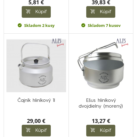
5,81 €
39,83 €
Kúpiť
Kúpiť
Skladom 2 kusy
Skladom 7 kusov
Čajník hliníkový 1l
Ešus hliníkový
dvojdielny (morený)
29,00 €
13,27 €
Kúpiť
Kúpiť