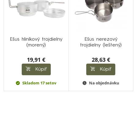
Ešus hliníkový trojdielny
Ešus nerezový
(morený)
trojdielny (leštený)
19,91 €
28,63 €
Kúpiť
Kúpiť
Skladom 17 setov
Na objednávku