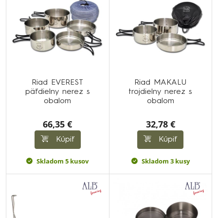
Riad EVEREST
Riad MAKALU
päťdielny nerez s
trojdielny nerez s
obalom
obalom
66,35 €
32,78 €
Kúpiť
Kúpiť
Skladom 5 kusov
Skladom 3 kusy