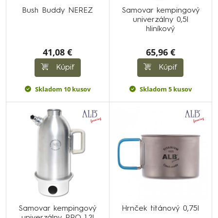
Bush Buddy NEREZ
Samovar kempingový
univerzálny 0,5l
hliníkový
41,08 €
65,96 €
Kúpiť
Kúpiť
Skladom 10 kusov
Skladom 5 kusov
Samovar kempingový
Hrnček titánový 0,75l