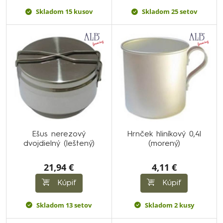
Skladom 15 kusov
Skladom 25 setov
Ešus nerezový
Hrnček hliníkový 0,4l
dvojdielný (leštený)
(morený)
21,94 €
4,11 €
Kúpiť
Kúpiť
Skladom 13 setov
Skladom 2 kusy