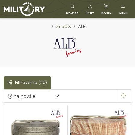
Army shop MILITARY RANGE SK
HĽADAŤ
ÚČET
KOŠÍK
MENU
Značky
ALB
Filtrovanie
(20)