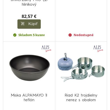
univerzálny PRO 1,2l
hliníkový
82,57 €
Kúpiť
Skladom 5 kusov
Nedostupné
Miska ALPAMAYO 1l
Riad K2 trojdielny
teflón
nerez s obalom