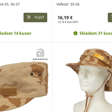
54-55,
56-57
Veľkosť
55-56
16,19 €
Kúpiť
13,16 € bez DPH
ladom 14 kusov
Skladom 31 kus