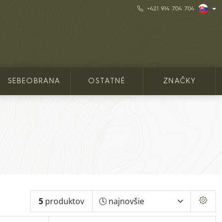
+421 914 704 704
SEBEOBRANA
OSTATNÉ
ZNAČKY
5
produktov