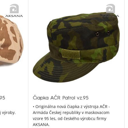
95
Čiapka AČR Patrol vz.95
• Originálna nová čiapka z výstroja AČR -
 výroby.
Armáda Českej republiky v maskovacom
vzore 95 les, od českého výrobcu firmy
AKSANA.