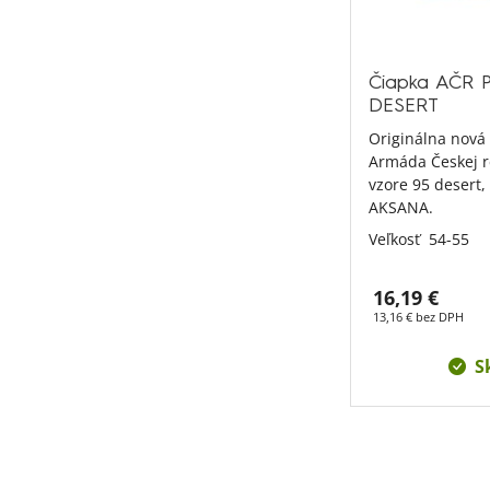
Čiapka AČR Pa
DESERT
Originálna nová 
Armáda Českej 
vzore 95 desert,
AKSANA.
Veľkosť
54-55
16,19 €
13,16 € bez DPH
S