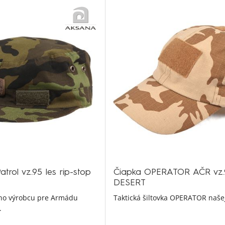
trol vz.95 les rip-stop
Čiapka OPERATOR AČR vz.
DESERT
ho výrobcu pre Armádu
Taktická šiltovka OPERATOR našej
.