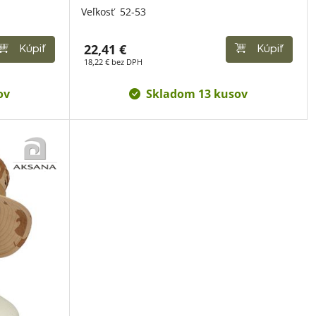
Veľkosť
52-53
22,41 €
Kúpiť
Kúpiť
18,22 € bez DPH
ov
Skladom 13 kusov