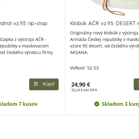
trol vz.95 rip-stop
Klobúk AČR vz.95 DESERT r
Originálny nový klobúk z výstroja
čiapka z výstroja AČR -
Armáda Českej republiky v mas
republiky v maskovacom
vzore 95 desert, od českého výro
 od českého výrobcu firmy
AKSANA.
Veľkosť
52-53
24,90 €
Kúpiť
20,24 € bez DPH
kladom 7 kusov
Skladom 3 kus