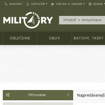
KONTAKT
UŽITOČNÉ
VŠETKO O NÁKUPE
RANGE
Army shop MILITARY RANGE SK
OBLEČENIE
OBUV
BATOHY, TAŠKY
Najpredávanejš
Filtrovanie