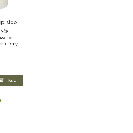
ip-stop
 AČR -
kovacom
bcu firmy
Kúpiť
y