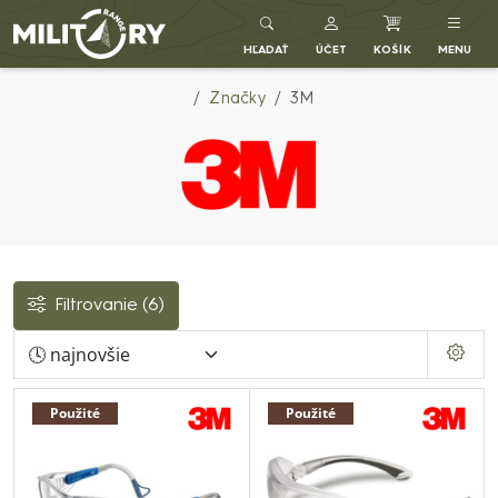
Army shop MILITARY RANGE SK
HĽADAŤ
ÚČET
KOŠÍK
MENU
Značky
3M
Filtrovanie
(6)
Použité
Použité