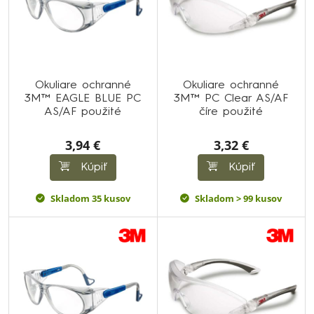
Okuliare ochranné
Okuliare ochranné
3M™ EAGLE BLUE PC
3M™ PC Clear AS/AF
AS/AF použité
číre použité
3,94 €
3,32 €
Kúpiť
Kúpiť
Skladom 35 kusov
Skladom > 99 kusov