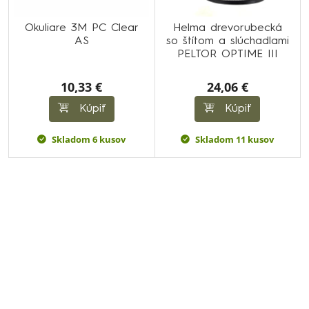
Okuliare 3M PC Clear
Helma drevorubecká
AS
so štítom a slúchadlami
PELTOR OPTIME III
10,33 €
24,06 €
Kúpiť
Kúpiť
Skladom 6 kusov
Skladom 11 kusov