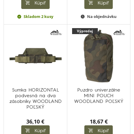
Kúpiť
Kúpiť
Skladom 2 kusy
Na objednávku
Výpredaj
Sumka HORIZONTAL
Puzdro univerzálne
podvesná na dva
MINI POUCH
zásobníky WOODLAND
WOODLAND POĽSKÝ
POĽSKÝ
36,10 €
18,67 €
Kúpiť
Kúpiť