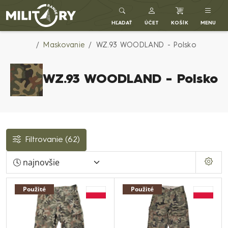
Army shop MILITARY RANGE SK
HĽADAŤ
ÚČET
KOŠÍK
MENU
Maskovanie
WZ.93 WOODLAND - Polsko
WZ.93 WOODLAND - Polsko
Filtrovanie
(62)
Použité
Použité