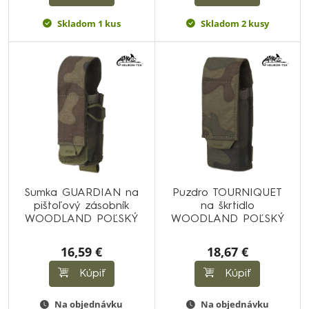
Skladom 1 kus
Skladom 2 kusy
Sumka GUARDIAN na
Puzdro TOURNIQUET
pištoľový zásobník
na škrtidlo
WOODLAND POĽSKÝ
WOODLAND POĽSKÝ
16,59 €
18,67 €
Kúpiť
Kúpiť
Na objednávku
Na objednávku