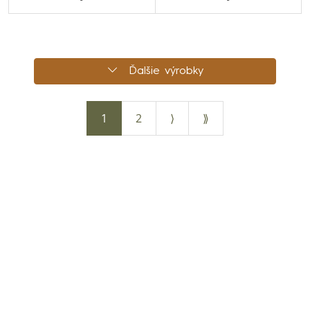
Ďalšie výrobky
1
2
⟩
⟫