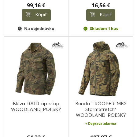
99,16 €
16,56 €
Kúpiť
Kúpiť
Na objednávku
Skladom 1 kus
Blúza RAID rip-stop
Bunda TROOPER MK2
WOODLAND POĽSKÝ
StormStretch®
WOODLAND POĽSKÝ
+ Doprava zdarma