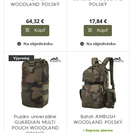
WOODLAND POĽSKÝ
POLSKÝ
64,32 €
17,84 €
Kúpiť
Kúpiť
Na objednávku
Na objednávku
Výpredaj
Puzdro univerzálne
Batoh AMBUSH
GUARDIAN MULTI
WOODLAND POĽSKÝ
POUCH WOODLAND
+ Doprava zdarma