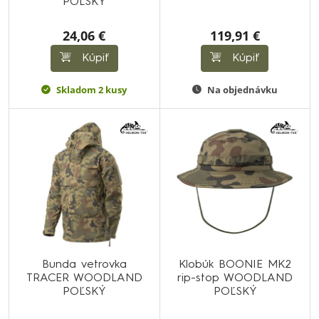
POĽSKÝ
24,06 €
119,91 €
Kúpiť
Kúpiť
Skladom 2 kusy
Na objednávku
Bunda vetrovka
Klobúk BOONIE MK2
TRACER WOODLAND
rip-stop WOODLAND
POĽSKÝ
POĽSKÝ