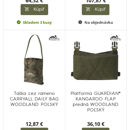
64,32 €
107,87 €
Kúpiť
Kúpiť
Skladom 3 kusy
Na objednávku
Taška cez rameno
Platforma GUARDIAN®
CARRYALL DAILY BAG
KANGAROO FLAP
WOODLAND POĽSKÝ
predná WOODLAND
POĽSKÝ
12,87 €
36,10 €