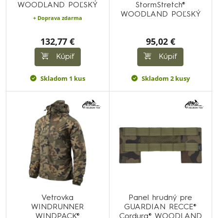
WOODLAND POĽSKÝ
StormStretch®
WOODLAND POĽSKÝ
+ Doprava zdarma
132,77 €
95,02 €
Kúpiť
Kúpiť
Skladom 1 kus
Skladom 2 kusy
Vetrovka
Panel hrudný pre
WINDRUNNER
GUARDIAN RECCE®
WINDPACK®
Cordura® WOODLAND