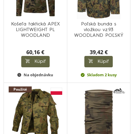
Košeľa taktická APEX
Poľská bunda s
LIGHTWEIGHT PL
vložkou vz.93
WOODLAND
WOODLAND POĽSKÝ
60,16 €
39,42 €
Kúpiť
Kúpiť
Na objednávku
Skladom 2 kusy
Použité