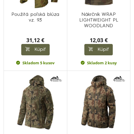
Použitá poľská blúza
Nákrčník WRAP
vz. 93
LIGHTWEIGHT PL
WOODLAND
31,12 €
12,03 €
Kúpiť
Kúpiť
Skladom 5 kusov
Skladom 2 kusy