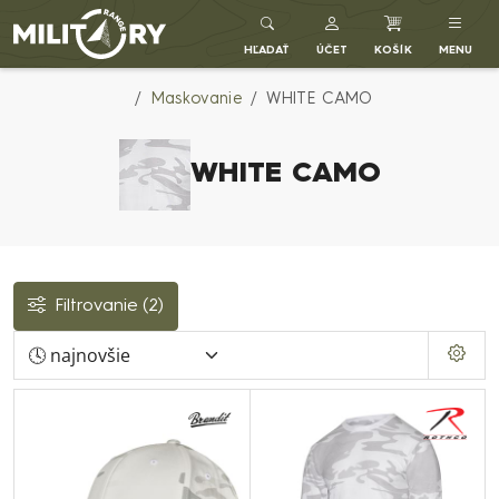
Army shop MILITARY RANGE SK
HĽADAŤ
ÚČET
KOŠÍK
MENU
Maskovanie
WHITE CAMO
WHITE CAMO
Filtrovanie
(2)