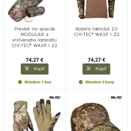
Prevlek na spacák
Košeľa taktická 2.0
MODULAR z
CIV-TEC® WASP I Z2
vrstveného laminátu
CIV-TEC® WASP I Z2
74,27 €
74,27 €
Kúpiť
Kúpiť
Skladom 1 kus
Skladom 2 kusy