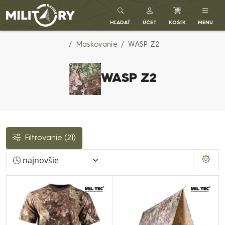
Army shop MILITARY RANGE SK
HĽADAŤ
ÚČET
KOŠÍK
MENU
Maskovanie
WASP Z2
WASP Z2
Filtrovanie
(21)