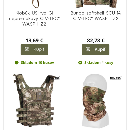
Klobúk US typ GI
Bunda softshell SCU 14
nepremokavý CIV-TEC®
CIV-TEC® WASP I Z2
WASP I Z2
13,69 €
82,78 €
Kúpiť
Kúpiť
Skladom 10 kusov
Skladom 4 kusy