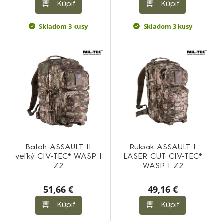
Kúpiť
Kúpiť
Skladom 3 kusy
Skladom 3 kusy
Batoh ASSAULT II
Ruksak ASSAULT I
veľký CIV-TEC® WASP I
LASER CUT CIV-TEC®
Z2
WASP I Z2
51,66 €
49,16 €
Kúpiť
Kúpiť