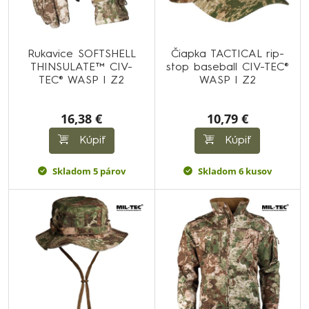
Rukavice SOFTSHELL
Čiapka TACTICAL rip-
THINSULATE™ CIV-
stop baseball CIV-TEC®
TEC® WASP I Z2
WASP I Z2
16,38 €
10,79 €
Kúpiť
Kúpiť
Skladom 5 párov
Skladom 6 kusov