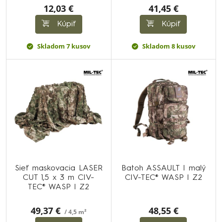
12,03 €
41,45 €
Kúpiť
Kúpiť
Skladom 7 kusov
Skladom 8 kusov
Sieť maskovacia LASER
Batoh ASSAULT I malý
CUT 1,5 x 3 m CIV-
CIV-TEC® WASP I Z2
TEC® WASP I Z2
49,37 €
48,55 €
/ 4,5 m²