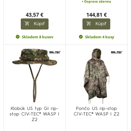
+ Doprava zdarma
43,57 €
144,81 €
Kúpiť
Kúpiť
Skladom 8 kusov
Skladom 4 kusy
Klobúk US typ GI rip-
Pončo US rip-stop
stop CIV-TEC® WASP I
CIV-TEC® WASP I Z2
Z2