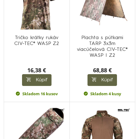
Tričko krátky rukáv
Plachta s pútkami
CIV-TEC® WASP Z2
TARP 3x3m
viacúčelová CIV-TEC®
WASP I Z2
16,38 €
68,88 €
Kúpiť
Kúpiť
Skladom 16 kusov
Skladom 4 kusy