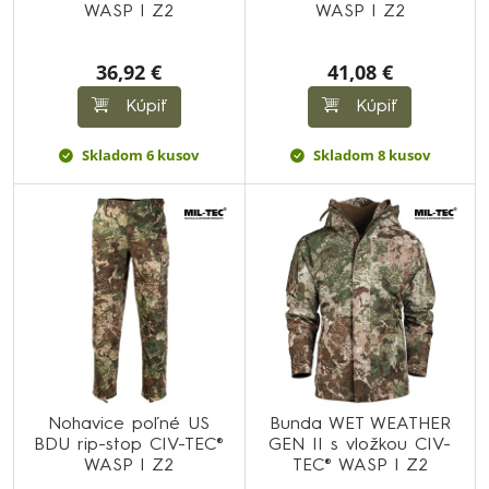
WASP I Z2
WASP I Z2
36,92 €
41,08 €
Kúpiť
Kúpiť
Skladom 6 kusov
Skladom 8 kusov
Nohavice poľné US
Bunda WET WEATHER
BDU rip-stop CIV-TEC®
GEN II s vložkou CIV-
WASP I Z2
TEC® WASP I Z2