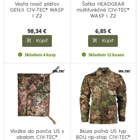
Vesta nosič plátov
Šatka HEADGEAR
GEN.II CIV-TEC® WASP
multifunkčná CIV-TEC®
I Z2
WASP I Z2
98,34 €
6,85 €
Kúpiť
Kúpiť
Skladom 4 kusy
Skladom 12 kusov
Vložka do ponča US s
Blúza poľná US typ
obalom CIV-TEC®
BDU rip-stop CIV-TEC®