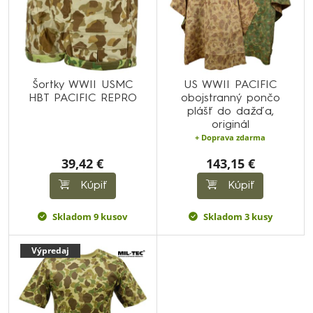
Šortky WWII USMC
US WWII PACIFIC
HBT PACIFIC REPRO
obojstranný pončo
plášť do dažďa,
originál
+ Doprava zdarma
39,42 €
143,15 €
Kúpiť
Kúpiť
Skladom 9 kusov
Skladom 3 kusy
Výpredaj