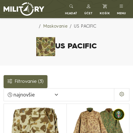
Army shop MILITARY RANGE SK
HĽADAŤ
ÚČET
KOŠÍK
MENU
Maskovanie
US PACIFIC
US PACIFIC
Filtrovanie
(3)